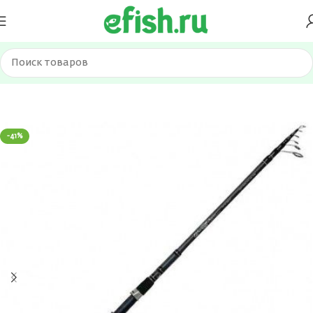
Главная
Удилища
Спиннинги
-41%