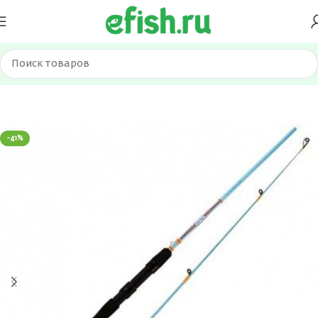
Главная
Удилища
Спиннинги
-41%