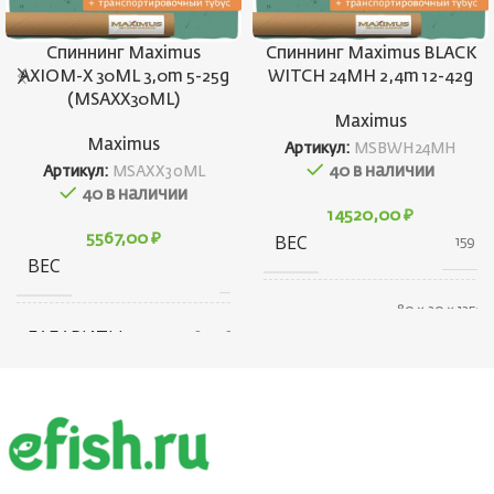
Спиннинг Maximus
Спиннинг Maximus BLACK
AXIOM-X 30ML 3,0m 5-25g
WITCH 24MH 2,4m 12-42g
(MSAXX30ML)
Maximus
Maximus
Артикул:
MSBWH24MH
40 в наличии
Артикул:
MSAXX30ML
40 в наличии
14520,00
₽
5567,00
₽
ВЕС
159 г
ВЕС
185 г
80 × 30 × 1350
ГАБАРИТЫ
см
ГАБАРИТЫ
235 × 80 × 80 см
БРЕНД
Maximus
КОНСТРУКЦИЯ
Штекерная
УДИЛИЩА
ТЕСТ (ГР.)
12-42