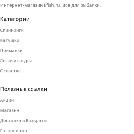
БРЕНД
Maximus
Интернет-магазин Efish.ru. Все для рыбалки.
КОНСТРУКЦИЯ
240
УДИЛИЩА
Категории
КОЛИЧЕСТВО
1
ВЕРШИНОК
Спиннинги
РАБОЧАЯ ДЛИНА
Катушки
240
(СМ)
МАТЕРИАЛ
Приманки
Графит
УДИЛИЩА
Лески и шнуры
ТИП
Оснастка
КОЛИЧЕСТВО КОЛЕЦ
9
ВЕС УДИЛИЩА
2
Полезные ссылки
ДЛИНА РУКОЯТИ, СМ
48
Акции
КОЛИЧЕСТВО
Быстрый
СЕКЦИЙ
(Fast)
Магазин
КОЛИЧЕСТВО СЕКЦИЙ
2
Доставка и Возвраты
СТРОЙ
Распродажа
Вклеенная
ВЕРШИНКА