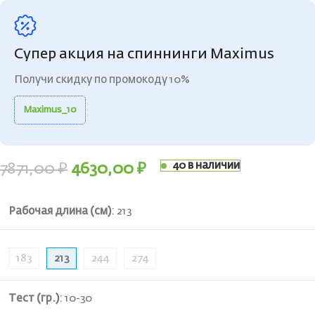
Супер акция на спиннинги Maximus
Получи скидку по промокоду 10%
Maximus_10
40 в наличии
7871,00
₽
4630,00
₽
Рабочая длина (см)
:
213
183
213
244
274
Тест (гр.)
:
10-30