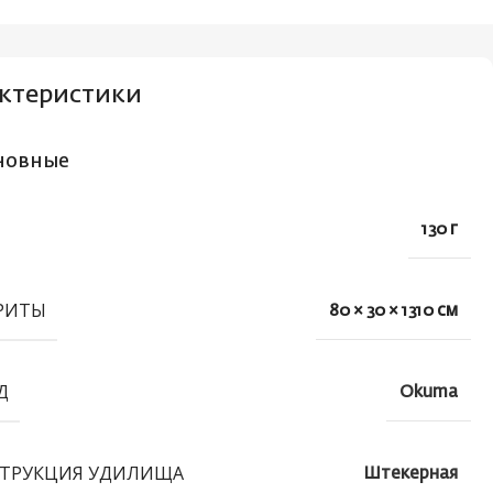
ктеристики
новные
130 г
РИТЫ
80 × 30 × 1310 см
Д
Okuma
ТРУКЦИЯ УДИЛИЩА
Штекерная