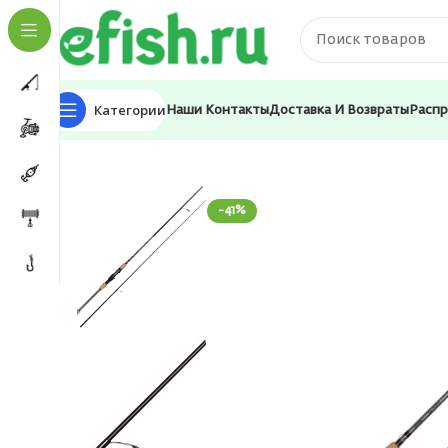
Категории
Наши Контакты
Доставка И Возвраты
Расп
Главная
Удилища
Спиннинги
Спиннинг Okuma Alar
-41%