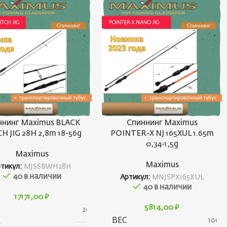
ннинг Maximus BLACK
Спиннинг Maximus
H JIG 28H 2,8m 18-56g
POINTER-X NJ 165XUL 1.65m
0,34-1,5g
Maximus
Maximus
ртикул:
MJSSBWH28H
40 в наличии
Артикул:
MNJSPX165XUL
40 в наличии
17171,00
₽
5814,00
₽
200 г
ВЕС
100 г