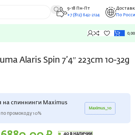
9-18 Пн-Пт
Доставк
+7 (812) 642-2124
По Росс
0,0
ma Alaris Spin 7’4″ 223cm 10-32g
M
я на спиннинги Maximus
Maximus_10
 по промокоду 10%
40 в наличии