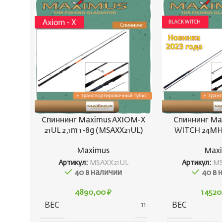
Спиннинг Maximus AXIOM-X
Спиннинг Ma
21UL 2,1m 1-8g (MSAXX21UL)
WITCH 24MH 
Maximus
Max
Артикул:
MSAXX21UL
Артикул:
M
40 в наличии
40 в 
4890,00
₽
1452
ВЕС
ВЕС
114 г