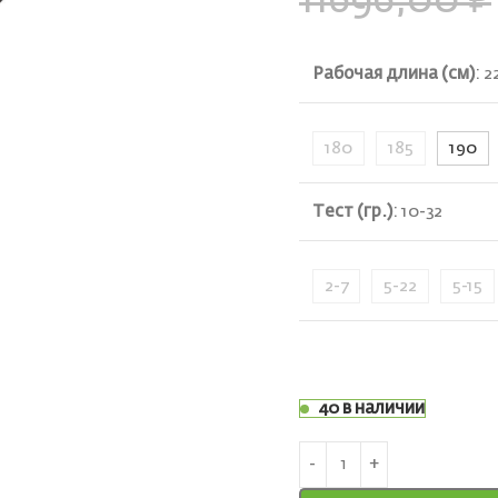
11696,00
₽
Рабочая длина (см)
:
2
180
185
190
ть
Тест (гр.)
:
10-32
2-7
5-22
5-15
40 в наличии