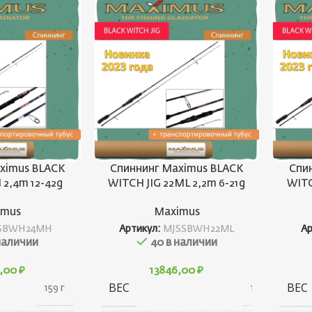
ximus BLACK
Спиннинг Maximus BLACK
Спи
2,4m 12-42g
WITCH JIG 22ML 2,2m 6-21g
WITC
imus
Maximus
SBWH24MH
Артикул:
MJSSBWH22ML
А
наличии
40 в наличии
0,00
₽
13846,00
₽
ВЕС
ВЕС
159 г
125 г