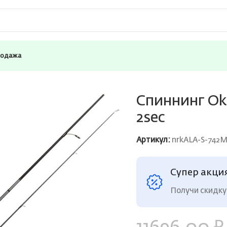
родажа
is Spin 7’4″ 223cm 10-32g 2sec
Спиннинг Oku
2sec
Артикул:
nrkALA-S-742
Супер акци
Получи скидку