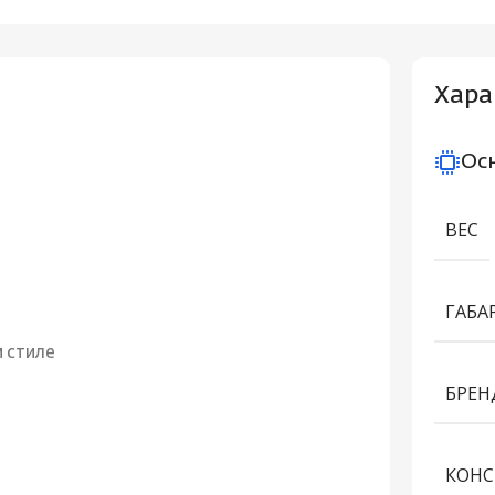
Хара
Ос
ВЕС
ГАБА
м стиле
БРЕН
КОНС