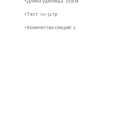
•Длина удилища: 223см
•Тест: 10-32 гр
•Количество секций: 2