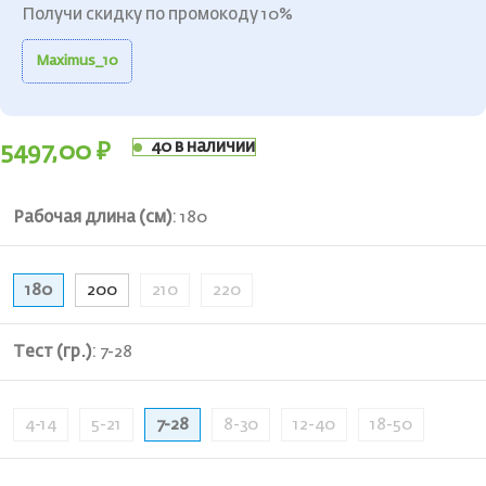
Получи скидку по промокоду 10%
Maximus_10
40 в наличии
5497,00
₽
Рабочая длина (см)
:
180
180
200
210
220
Тест (гр.)
:
7-28
4-14
5-21
7-28
8-30
12-40
18-50