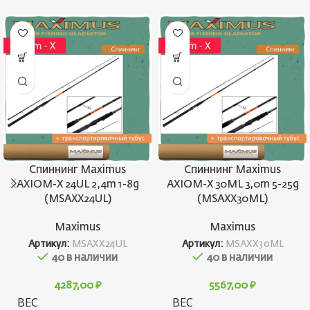
Спиннинг Maximus
Спиннинг Maximus
AXIOM-X 24UL 2,4m 1-8g
AXIOM-X 30ML 3,0m 5-25g
(MSAXX24UL)
(MSAXX30ML)
Maximus
Maximus
Артикул:
MSAXX24UL
Артикул:
MSAXX30ML
40 в наличии
40 в наличии
4287,00
₽
5567,00
₽
ВЕС
ВЕС
126 г
18