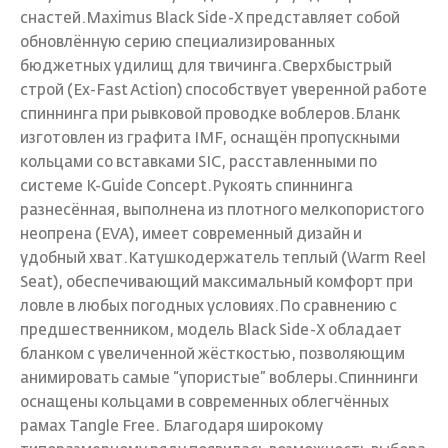
снастей.Maximus Black Side-X представляет собой
обновлённую серию специализированных
бюджетных удилищ для твичинга.Сверхбыстрый
строй (Ex-Fast Action) способствует уверенной работе
спиннинга при рывковой проводке воблеров.Бланк
изготовлен из графита IMF, оснащён пропускными
кольцами со вставками SIC, расставленными по
системе K-Guide Concept.Рукоять спиннинга
разнесённая, выполнена из плотного мелкопористого
неопрена (EVA), имеет современный дизайн и
удобный хват.Катушкодержатель теплый (Warm Reel
Seat), обеспечивающий максимальный комфорт при
ловле в любых погодных условиях.По сравнению с
предшественником, модель Black Side-X обладает
бланком с увеличенной жёсткостью, позволяющим
анимировать самые “упористые” воблеры.Спиннинги
оснащены кольцами в современных облегчённых
рамах Tangle Free. Благодаря широкому