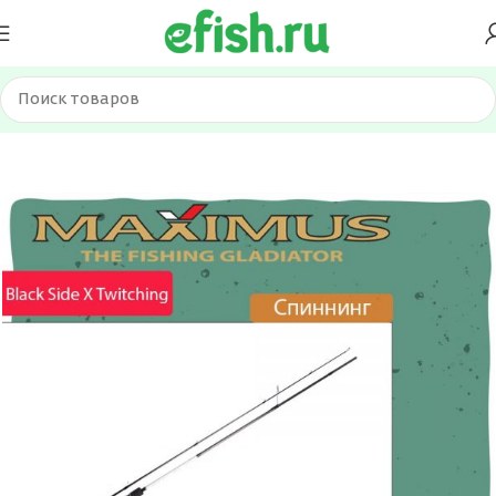
Главная
Удилища
Спиннинги