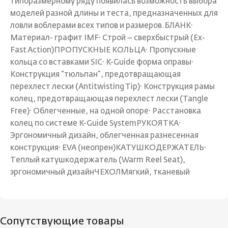
типоразмерному ряду появилась возможность выбора
моделей разной длины и теста, предназначенных для
ловли воблерами всех типов и размеров.БЛАНК·
Материал- графит IMF· Строй – сверхбыстрый (Ex-
Fast Action)ПРОПУСКНЫЕ КОЛЬЦА· Пропускные
кольца со вставками SIC· K-Guide форма оправы·
Конструкция “тюльпан”, предотвращающая
перехлест лески (Antitwisting Tip)· Конструкция рамы
колец, предотвращающая перехлест лески (Tangle
Free)· Облегченные, на одной опоре· Расстановка
колец по системе K-Guide SystemРУКОЯТКА·
Эргономичный дизайн, облегченная разнесенная
конструкция· EVA (неопрен)КАТУШКОДЕРЖАТЕЛЬ·
Теплый катушкодержатель (Warm Reel Seat),
эргономичный дизайнЧЕХОЛМягкий, тканевый
Сопутствующие товары