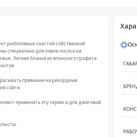
Хара
ент рыболовных снастей собственной
Ос
ы специально для ловли лосося на
режье. Легкие бланки из японского графита
ГАБА
лентой.
расывать приманки на рекордные
БРЕН
ей сойти.
воляют применять эту серию и для джиговой
КОНС
хлысты.
РАБО