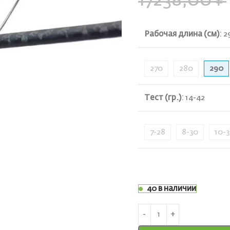
17238,00
₽
Рабочая длина (см)
:
2
270
280
290
ть
Тест (гр.)
:
14-42
7-28
8-30
10-3
40 в наличии