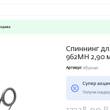
родажа
ки Stinger Enforcer SS 962MH 2,90 м, 14-42 гр
Спиннинг для
962MH 2,90 м,
Артикул:
ef55040
Супер акци
Получи скидку