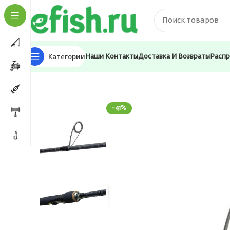
Категории
Наши Контакты
Доставка И Возвраты
Расп
Главная
Удилища
Спиннинги
Спиннинг для рыбал
-41%