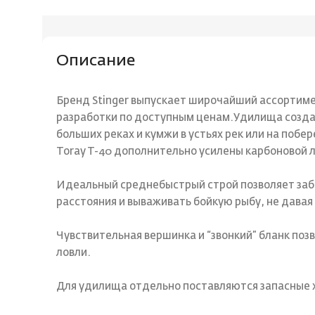
Описание
Бренд Stinger выпускает широчайший ассортим
разработки по доступным ценам.Удилища создан
больших реках и кумжи в устьях рек или на побе
Toray T-40 дополнительно усилены карбоновой 
Идеальный среднебыстрый строй позволяет заб
расстояния и вываживать бойкую рыбу, не давая 
Чувствительная вершинка и “звонкий” бланк поз
ловли.
Для удилища отдельно поставляются запасные 