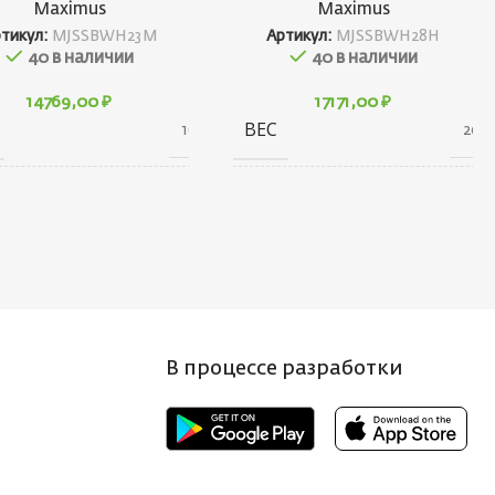
Maximus
Maximus
тикул:
MJSSBWH23M
Артикул:
MJSSBWH28H
40 в наличии
40 в наличии
14769,00
₽
17171,00
₽
ВЕС
160 г
200 
АРИТЫ
ГАБАРИТЫ
80 × 30 × 1300 см
80 × 30 × 1540 с
НД
БРЕНД
Maximus
Maximu
 (ГР.)
ТЕСТ (ГР.)
7-35
18-5
В процессе разработки
СТРУКЦИЯ
КОНСТРУКЦИЯ
230
28
ИЛИЩА
УДИЛИЩА