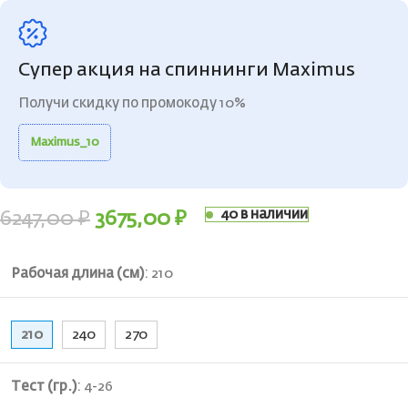
Супер акция на спиннинги Maximus
Получи скидку по промокоду 10%
Maximus_10
40 в наличии
6247,00
₽
3675,00
₽
Рабочая длина (см)
:
210
210
240
270
Тест (гр.)
:
4-26