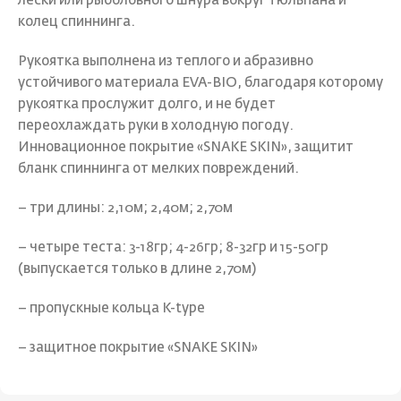
лески или рыболовного шнура вокруг тюльпана и
колец спиннинга.
Рукоятка выполнена из теплого и абразивно
устойчивого материала EVA-BIO, благодаря которому
рукоятка прослужит долго, и не будет
переохлаждать руки в холодную погоду.
Инновационное покрытие «SNAKE SKIN», защитит
бланк спиннинга от мелких повреждений.
– три длины: 2,10м; 2,40м; 2,70м
– четыре теста: 3-18гр; 4-26гр; 8-32гр и 15-50гр
(выпускается только в длине 2,70м)
– пропускные кольца K-type
– защитное покрытие «SNAKE SKIN»