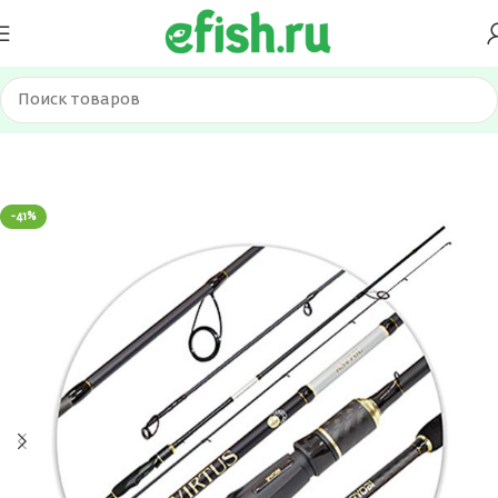
Главная
Удилища
Спиннинги
-41%