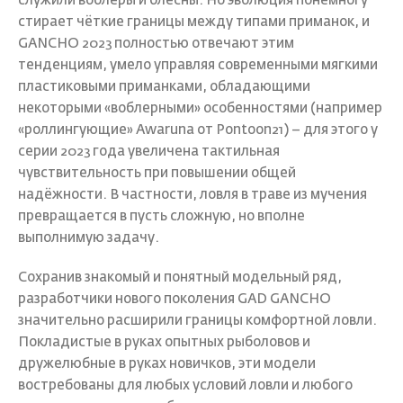
служили воблеры и блёсны. Но эволюция понемногу
стирает чёткие границы между типами приманок, и
GANCHO 2023 полностью отвечают этим
тенденциям, умело управляя современными мягкими
пластиковыми приманками, обладающими
некоторыми «воблерными» особенностями (например
«роллингующие» Awaruna от Pontoon21) – для этого у
серии 2023 года увеличена тактильная
чувствительность при повышении общей
надёжности. В частности, ловля в траве из мучения
превращается в пусть сложную, но вполне
выполнимую задачу.
Сохранив знакомый и понятный модельный ряд,
разработчики нового поколения GAD GANCHO
значительно расширили границы комфортной ловли.
Покладистые в руках опытных рыболовов и
дружелюбные в руках новичков, эти модели
востребованы для любых условий ловли и любого