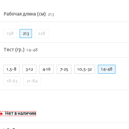
Рабочая длина (см)
:
213
198
213
228
Тест (гр.)
:
14-48
1,5-8
3-12
4-16
7-25
10,5-32
14-48
18-63
21-84
Нет в наличии