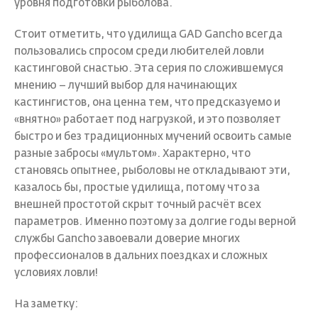
уровня подготовки рыболова.
Стоит отметить, что удилища GAD Gancho всегда
пользовались спросом среди любителей ловли
кастинговой снастью. Эта серия по сложившемуся
мнению – лучший выбор для начинающих
кастингистов, она ценна тем, что предсказуемо и
«внятно» работает под нагрузкой, и это позволяет
быстро и без традиционных мучений освоить самые
разные забросы «мультом». Характерно, что
становясь опытнее, рыболовы не откладывают эти,
казалось бы, простые удилища, потому что за
внешней простотой скрыт точный расчёт всех
параметров. Именно поэтому за долгие годы верной
службы Gancho завоевали доверие многих
профессионалов в дальних поездках и сложных
условиях ловли!
На заметку: