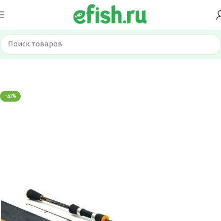
Главная
Удилища
Спиннинги
-41%