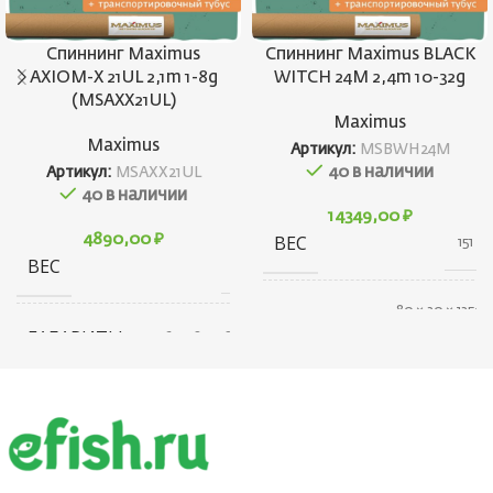
Спиннинг Maximus
Спиннинг Maximus BLACK
AXIOM-X 21UL 2,1m 1-8g
WITCH 24M 2,4m 10-32g
(MSAXX21UL)
Maximus
Maximus
Артикул:
MSBWH24M
40 в наличии
Артикул:
MSAXX21UL
40 в наличии
14349,00
₽
4890,00
₽
ВЕС
151 г
ВЕС
114 г
80 × 30 × 1350
ГАБАРИТЫ
см
ГАБАРИТЫ
164 × 80 × 80 см
БРЕНД
Maximus
КОНСТРУКЦИЯ
Штекерная
УДИЛИЩА
ТЕСТ (ГР.)
10-32