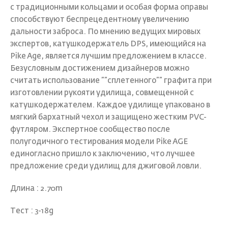
с традиционными кольцами и особая форма оправы
способствуют беспрецедентному увеличению
дальности заброса. По мнению ведущих мировых
экспертов, катушкодержатель DPS, имеющийся на
Pike Age, является лучшим предложением в классе.
Безусловным достижением дизайнеров можно
считать использование ””сплетенного”” графита при
изготовлении рукояти удилища, совмещенной с
катушкодержателем. Каждое удилище упаковано в
мягкий бархатный чехол и защищено жестким PVC-
футляром. Экспертное сообщество после
полугодичного тестирования модели Pike AGE
единогласно пришло к заключению, что лучшее
предложение среди удилищ для джиговой ловли.
Длина : 2.70m
Тест : 3-18g