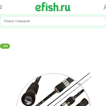
Главная
Удилища
Спиннинги
-41%