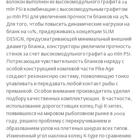
волокон выполнен из высокомодульного графита 24
mln PSI в комбинации с высокомодульным графитом
30 mln PSI для увеличения прочности бланков на 25%.
Для того, чтобы повысить динамические нагрузки на
бланк на 10%, придерживаясь концепции SLIM
DESIGN, предусматривающей минимальный внешний
диаметр бланка, конструкторы увеличили прочность
стенок за счет высокомодульного графита 40 mln PSI.
Потрясающая чувствительность бланков наряду с
особой конструкцией комлевой части Pike Age
создают резонансную систему, позволяющую тонко
улавливать и передавать любой контакт рыбы с
приманкой. Особое внимание производитель уделил
подбору качественных комплектующих. В частности,
использование дорогостоящих колец Fuji K-series,
появившихся на мировом рыболовном рынке в 2009
году, решило проблему с перекручиванием и
образованием узлов на плетеных шнурах всех типов.
Измененный угол наклона колец K-type по сравнению