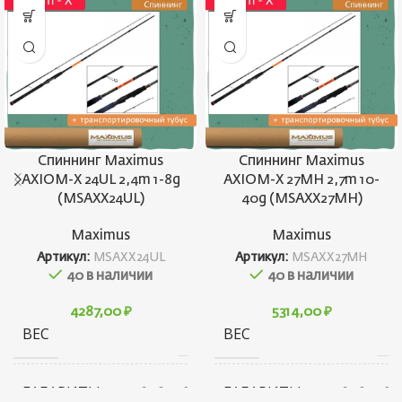
Спиннинг Maximus
Спиннинг Maximus
AXIOM-X 24UL 2,4m 1-8g
AXIOM-X 27MH 2,7m 10-
(MSAXX24UL)
40g (MSAXX27MH)
Maximus
Maximus
Артикул:
MSAXX24UL
Артикул:
MSAXX27MH
40 в наличии
40 в наличии
4287,00
₽
5314,00
₽
ВЕС
ВЕС
126 г
19
ГАБАРИТЫ
ГАБАРИТЫ
176 × 80 × 80 см
226 × 80 × 80