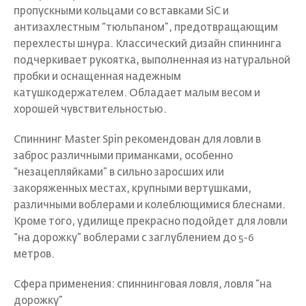
пропускными кольцами со вставками SiC и
антизахлестным “тюльпаном”, предотвращающим
перехлесты шнура. Классический дизайн спиннинга
подчеркивает рукоятка, выполненная из натуральной
пробки и оснащенная надежным
катушкодержателем. Обладает малым весом и
хорошей чувствительностью.
Спиннинг Master Spin рекомендован для ловли в
заброс различными приманками, особенно
“незацепляйками” в сильно заросших или
закоряженных местах, крупными вертушками,
различными воблерами и колеблющимися блеснами.
Кроме того, удилище прекрасно подойдет для ловли
“на дорожку” воблерами с заглублением до 5-6
метров.
Сфера применения: спиннинговая ловля, ловля “на
дорожку”