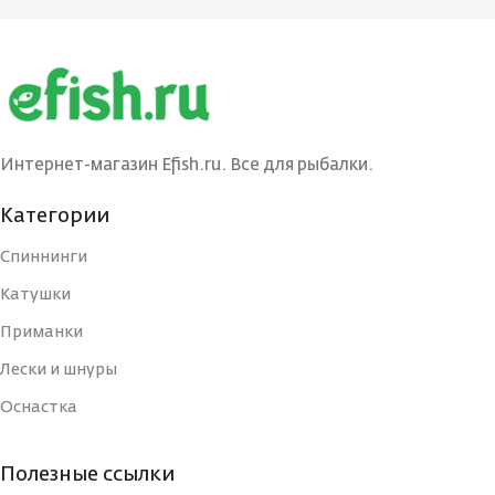
КОНСТРУКЦИЯ
КОНСТРУКЦИЯ
Штекерная
Штекерн
УДИЛИЩА
УДИЛИЩА
БРЕНД
БРЕНД
Maximus
Maxim
Интернет-магазин Efish.ru. Все для рыбалки.
Категории
КОЛИЧЕСТВО
КОЛИЧЕСТВО
1
ВЕРШИНОК
ВЕРШИНОК
Спиннинги
Катушки
МАТЕРИАЛ
МАТЕРИАЛ
Приманки
Графит
Граф
УДИЛИЩА
УДИЛИЩА
Лески и шнуры
Оснастка
КОЛИЧЕСТВО КОЛЕЦ
КОЛИЧЕСТВО КОЛЕЦ
8
Полезные ссылки
ДЛИНА РУКОЯТИ, СМ
ДЛИНА РУКОЯТИ, СМ
43