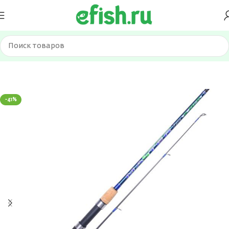
Главная
Удилища
Спиннинги
-41%