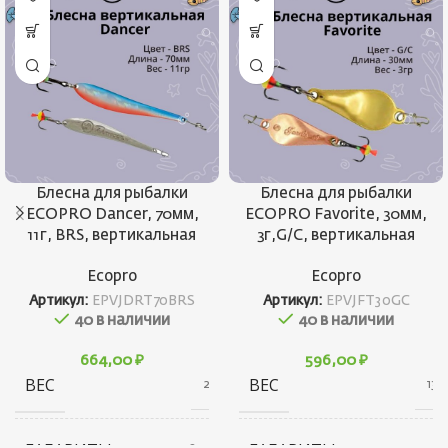
Блесна для рыбалки
Блесна для рыбалки
ECOPRO Dancer, 70мм,
ECOPRO Favorite, 30мм,
11г, BRS, вертикальная
3г,G/C, вертикальная
Ecopro
Ecopro
Артикул:
EPVJDRT70BRS
Артикул:
EPVJFT30GC
40 в наличии
40 в наличии
664,00
₽
596,00
₽
ВЕС
ВЕС
21 г
13 г