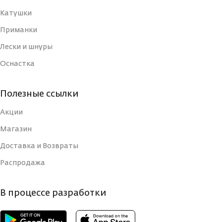
РАЗМЕР КРЮЧКА, N
10
РАЗМЕР КРЮЧКА, N
Катушки
10
Приманки
СТРАНА-
СТРАНА-
Лески и шнуры
Япония
ИЗГОТОВИТЕЛЬ
Япония
ИЗГОТОВИТЕЛЬ
Оснастка
ВИД
ВИД
Одинарный
Полезные ссылки
КРЮЧКА
Одинарный
КРЮЧКА
Акции
Магазин
Доставка и Возвраты
Распродажа
В процессе разработки