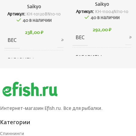
Saikyo
Saikyo
Артикул:
KH-11004NI10-10
Артикул:
KH-10120BN10-10
40 в наличии
40 в наличии
292,00
₽
238,00
₽
ВЕС
20 г
ВЕС
20 г
ГАБАРИТЫ
100 × 40 × 5 см
ГАБАРИТЫ
100 × 40 × 5 см
БРЕНД
Saikyo
БРЕНД
Saikyo
КОЛИЧЕСТВО В
КОЛИЧЕСТВО В
10
УПАКОВКЕ, ШТ
10
УПАКОВКЕ, ШТ
Интернет-магазин Efish.ru. Все для рыбалки.
ЦВЕТ КРЮЧКА
Категории
Nickel
ЦВЕТ КРЮЧКА
BN
Спиннинги