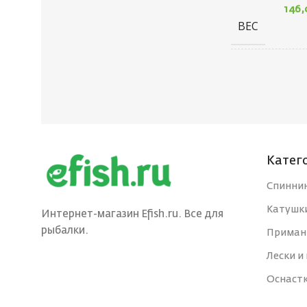
ГАБАРИТЫ
100 × 40 × 5 см
146
ВЕС
БРЕНД
Saikyo
ГАБАРИТЫ
КОЛИЧЕСТВО В
10
УПАКОВКЕ, ШТ
БРЕНД
ЦВЕТ КРЮЧКА
Red
КОЛИЧЕСТВ
Катег
УПАКОВКЕ, 
Спинни
РАЗМЕР КРЮЧКА, N
10
Катушк
Интернет-магазин Efish.ru. Все для
ЦВЕТ КРЮЧ
рыбалки.
Приман
СТРАНА-
Япония
ИЗГОТОВИТЕЛЬ
Лески и
РАЗМЕР КРЮ
Оснаст
ВИД