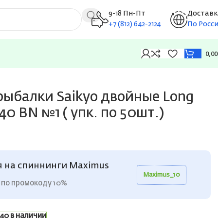
9-18 Пн-Пт
Доставк
+7 (812) 642-2124
По Росс
0,0
. по 50шт.)
рыбалки Saikyo двойные Long
40 BN №1 ( упк. по 50шт.)
я на спиннинги Maximus
Maximus_10
 по промокоду 10%
40 в наличии