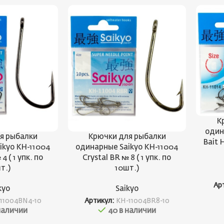
К
один
я рыбалки
Крючки для рыбалки
Bait 
ikyo KH-11004
одинарные Saikyo KH-11004
4 ( 1 упк. по
Crystal BR № 8 ( 1 упк. по
т.)
10шт.)
Ар
kyo
Saikyo
11004BN4-10
Артикул:
KH-11004BR8-10
наличии
40 в наличии