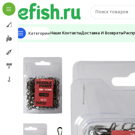
Категории
Наши Контакты
Доставка И Возвраты
Расп
Главная
Оснастка и фурнитура
Крючки
Крючки д