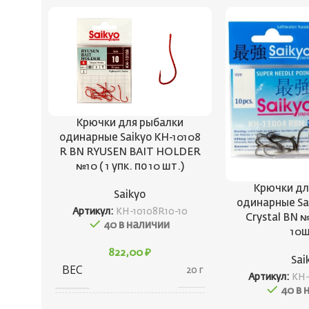
Крючки для рыбалки
одинарные Saikyo KH-10108
R BN RYUSEN BAIT HOLDER
№10 ( 1 упк. по 10 шт.)
Крючки дл
Saikyo
одинарные Sa
Артикул:
KH-10108R10-10
Crystal BN № 
40 в наличии
10ш
822,00
₽
Sai
ВЕС
20 г
Артикул:
KH-
40 в 