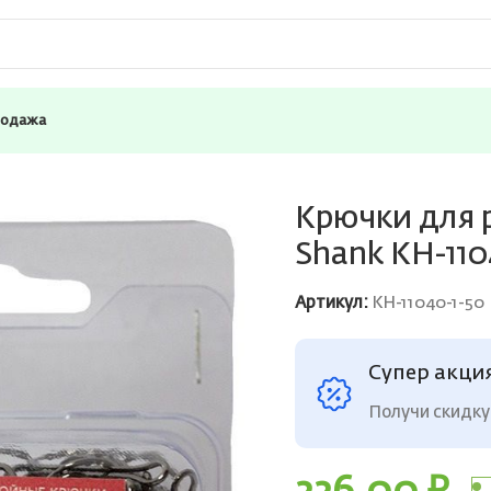
родажа
ля рыбалки Saikyo двойные Long Shank KH-11040 BN №1 ( упк
Крючки для 
Shank KH-110
Артикул:
KH-11040-1-50
Супер акци
Получи скидку