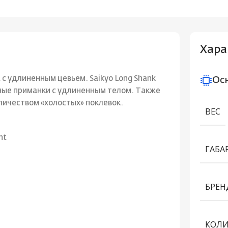
Хара
с удлиненным цевьем. Saikyo Long Shank
Ос
нные приманки с удлиненным телом. Также
личеством «холостых» поклевок.
ВЕС
nt
ГАБА
БРЕН
КОЛИ