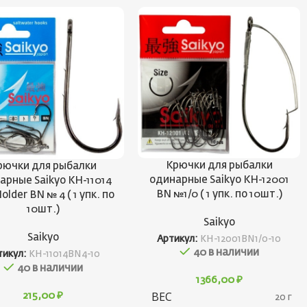
Крючки для рыбалки
рючки для рыбалки
одинарные Saikyo KH-12001
арные Saikyo KH-11014
BN №1/0 ( 1 упк. по 10шт.)
Holder BN № 4 ( 1 упк. по
10шт.)
Saikyo
Saikyo
Артикул:
KH-12001BN1/0-10
40 в наличии
тикул:
KH-11014BN4-10
40 в наличии
1366,00
₽
ВЕС
215,00
₽
20 г