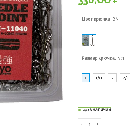
336,00
₽
Цвет крючка
:
BN
Размер крючка, N
:
1
1
1/0
2
2/0
40 в наличии
ть