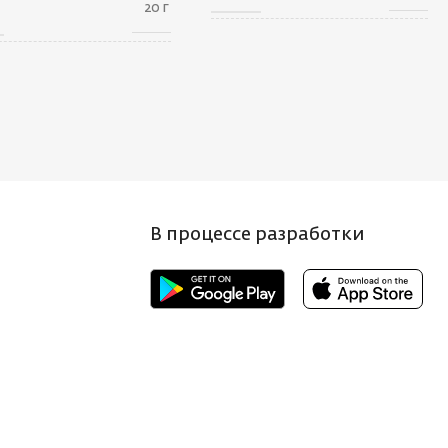
20 г
ГАБАРИТЫ
100 × 40 × 5 см
АРИТЫ
100 × 40 × 5 см
БРЕНД
Saikyo
НД
Saikyo
КОЛИЧЕСТВО В
10
УПАКОВКЕ, ШТ
ИЧЕСТВО В
10
КОВКЕ, ШТ
В процессе разработки
ЦВЕТ КРЮЧКА
BN
Т КРЮЧКА
BN
РАЗМЕР КРЮЧКА, N
1/0
МЕР КРЮЧКА, N
4
СТРАНА-
Япония
ИЗГОТОВИТЕЛЬ
АНА-
Япония
ОТОВИТЕЛЬ