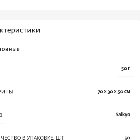
ктеристики
новные
50 г
РИТЫ
70 × 30 × 50 см
Д
Saikyo
ЧЕСТВО В УПАКОВКЕ, ШТ
50