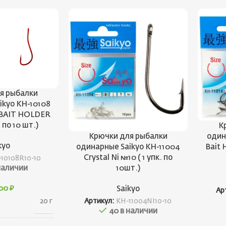
я рыбалки
ikyo KH-10108
 BAIT HOLDER
. по 10 шт.)
К
Крючки для рыбалки
один
kyo
одинарные Saikyo KH-11004
Bait 
Crystal Ni №10 ( 1 упк. по
10108R10-10
10шт.)
наличии
,00
₽
Saikyo
Ар
20 г
Артикул:
KH-11004NI10-10
40 в наличии