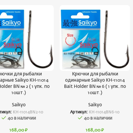
рючки для рыбалки
Крючки для рыбалки
арные Saikyo KH-11014
одинарные Saikyo KH-11014
Holder BN № 2 ( 1 упк. по
Bait Holder BN № 6 ( 1 упк. по
10шт.)
10шт.)
Saikyo
Saikyo
тикул:
KH-11014BN2-10
Артикул:
KH-11014BN6-10
40 в наличии
40 в наличии
168,00
₽
168,00
₽