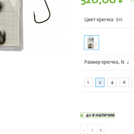
520,00
₽
Цвет крючка
:
BN
ть
Размер крючка, N
:
2
1
2
4
6
40 в наличии