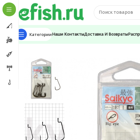
Категории
Наши Контакты
Доставка И Возвраты
Расп
Главная
Оснастка и фурнитура
Крючки
Крючки д