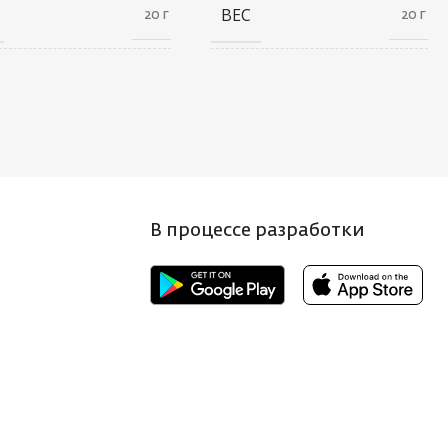
ВЕС
20 г
20 г
АРИТЫ
ГАБАРИТЫ
100 × 40 × 5 см
100 × 40 × 5 см
НД
БРЕНД
Saikyo
Saikyo
ИЧЕСТВО В
КОЛИЧЕСТВО В
10
10
КОВКЕ, ШТ
УПАКОВКЕ, ШТ
В процессе разработки
Т КРЮЧКА
ЦВЕТ КРЮЧКА
BN
BN
МЕР КРЮЧКА, N
РАЗМЕР КРЮЧКА, N
2
6
АНА-
СТРАНА-
Япония
Япония