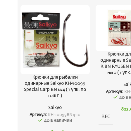
Крючки дл
одинарные Sa
R BN RYUSEN
№10 ( 1 упк
Крючки для рыбалки
одинарные Saikyo KH-10099
Sai
Special Carp BN №4 ( 1 упк. по
Артикул:
KH-
10шт.)
40 в 
Saikyo
822
Артикул:
KH-10099BN4-10
ВЕС
40 в наличии