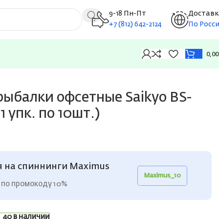
9-18 Пн-Пт
Доставк
+7 (812) 642-2124
По Росс
0,0
)
рыбалки офсетные Saikyo BS-
1 упк. по 10шт.)
я на спиннинги Maximus
Maximus_10
 по промокоду 10%
40 в наличии