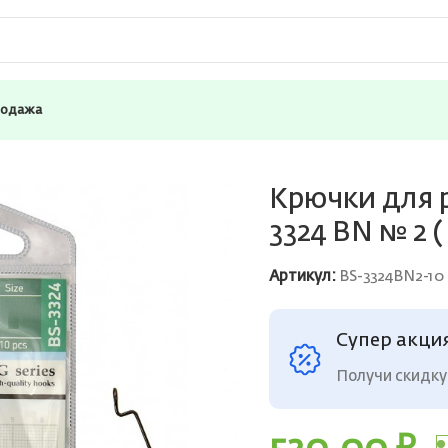
родажа
ля рыбалки офсетные Saikyo BS-3324 BN № 2 ( 1 упк. по 10шт.
Крючки для 
3324 BN № 2 ( 
Артикул:
BS-3324BN2-10
Супер акци
Получи скидку