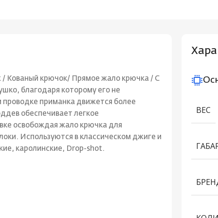
Хара
t / Кованый крючок/ Прямое жало крючка / С
Ос
ушко, благодаря которому его не
и проводке приманка движется более
ВЕС
оддев обеспечивает легкое
евке освобождая жало крючка для
оки. Используются в классическом джиге и
ГАБА
кие, каролинские, Drop-shot.
БРЕН