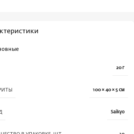
ктеристики
новные
20 г
РИТЫ
100 × 40 × 5 см
Д
Saikyo