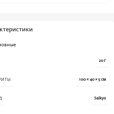
ктеристики
новные
20 г
РИТЫ
100 × 40 × 5 см
Д
Saikyo