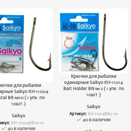
Крючки для рыбалки
одинарные Saikyo KH-11014
рючки для рыбалки
Bait Holder BN № 2 ( 1 упк. по
арные Saikyo KH-11004
10шт.)
stal BR №10 ( 1 упк. по
10шт.)
Saikyo
Артикул:
KH-11014BN2-10
Saikyo
40 в наличии
икул:
KH-11004BR10-10
40 в наличии