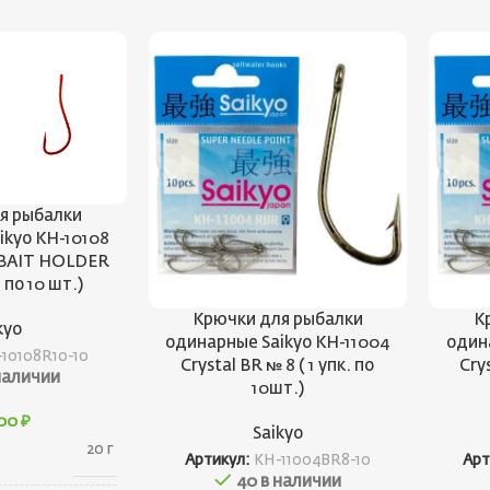
я рыбалки
ikyo KH-10108
 BAIT HOLDER
. по 10 шт.)
Крючки для рыбалки
К
kyo
одинарные Saikyo KH-11004
один
10108R10-10
Crystal BR № 8 ( 1 упк. по
Cry
наличии
10шт.)
,00
₽
Saikyo
20 г
Артикул:
KH-11004BR8-10
Арт
40 в наличии