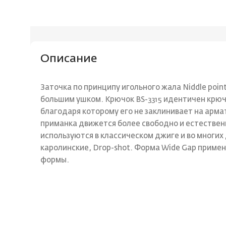
Описание
Заточка по принципу игольного жала Niddle poin
большим ушком. Крючок BS-3315 идентичен крючк
благодаря которому его не заклинивает на арма
приманка движется более свободно и естественн
используются в классическом джиге и во многих 
каролинские, Drop-shot. Форма Wide Gap примен
формы.