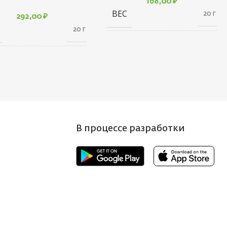
168,00
₽
ВЕС
20 г
292,00
₽
20 г
ГАБАРИТЫ
100 × 40 × 5 см
АРИТЫ
100 × 40 × 5 см
БРЕНД
Saikyo
НД
Saikyo
КОЛИЧЕСТВО В
10
УПАКОВКЕ, ШТ
ИЧЕСТВО В
В процессе разработки
10
КОВКЕ, ШТ
ЦВЕТ КРЮЧКА
BN
Т КРЮЧКА
BR
РАЗМЕР КРЮЧКА, N
2
МЕР КРЮЧКА, N
10
СТРАНА-