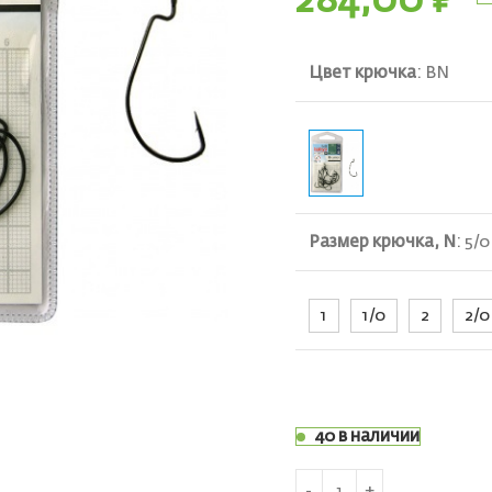
284,00
₽
Цвет крючка
:
BN
Размер крючка, N
:
5/0
ть
1
1/0
2
2/0
40 в наличии