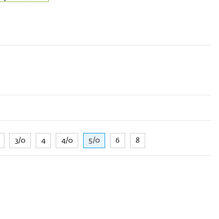
3/0
4
4/0
5/0
6
8