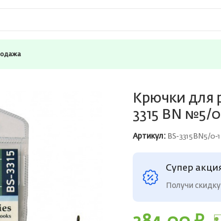
родажа
ля рыбалки офсетные Saikyo BS-3315 BN №5/0 ( 1 упк. по 10шт
Крючки для 
3315 BN №5/0 
Артикул:
BS-3315BN5/0-
Супер акци
Получи скидку