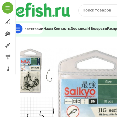
Категории
Наши Контакты
Доставка И Возвраты
Расп
Главная
Оснастка и фурнитура
Крючки
Крючки д