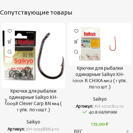
Сопутствующие товары
Крючки для рыбалки
одинарные Saikyo KH-
10101 R CHIKA №12 ( 1 упк.
по 10 шт.)
Крючки для рыбалки
одинарные Saikyo KH-
Saikyo
10098 Clever Carp BN №4 (
Артикул:
KH-10101R12-10
1 упк. по 10шт.)
40 в наличии
Saikyo
172,00
₽
Артикул:
KH-10098BN4-10
ВЕС
20 г