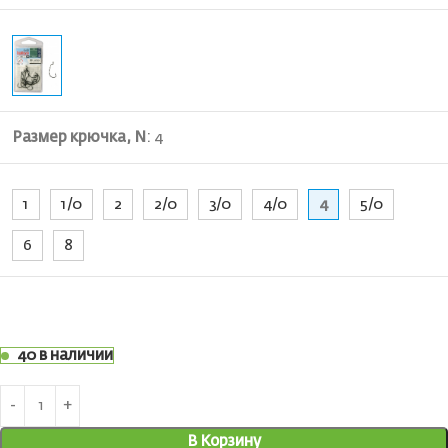
Размер крючка, N
:
4
1
1/0
2
2/0
3/0
4/0
4
5/0
6
8
40 в наличии
В Корзину