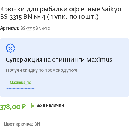
Крючки для рыбалки офсетные Saikyo
BS-3315 BN № 4 ( 1 упк. по 10шт.)
Артикул:
BS-3315BN4-10
Супер акция на спиннинги Maximus
Получи скидку по промокоду 10%
Maximus_10
40 в наличии
378,00
₽
Цвет крючка
:
BN