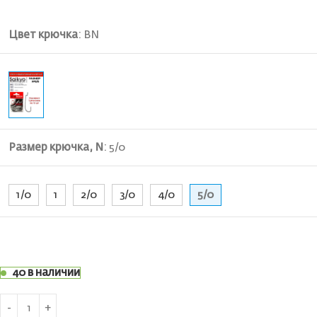
Цвет крючка
:
BN
Размер крючка, N
:
5/0
1/0
1
2/0
3/0
4/0
5/0
40 в наличии