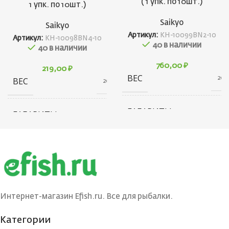
( 1 упк. по 10шт.)
1 упк. по 10шт.)
Saikyo
Saikyo
Артикул:
KH-10099BN2-10
Артикул:
KH-10098BN4-10
40 в наличии
40 в наличии
760,00
₽
219,00
₽
ВЕС
20 г
ВЕС
20 г
ГАБАРИТЫ
100 × 40 × 5 см
ГАБАРИТЫ
100 × 40 × 5 см
БРЕНД
Saikyo
БРЕНД
Saikyo
КОЛИЧЕСТВО В
КОЛИЧЕСТВО В
10
10
УПАКОВКЕ, ШТ
УПАКОВКЕ, ШТ
Интернет-магазин Efish.ru. Все для рыбалки.
Категории
ЦВЕТ КРЮЧКА
BN
ЦВЕТ КРЮЧКА
BN