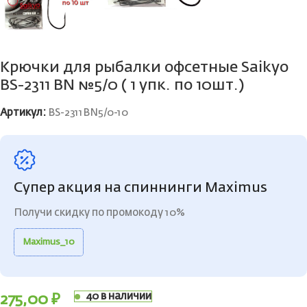
Крючки для рыбалки офсетные Saikyo
BS-2311 BN №5/0 ( 1 упк. по 10шт.)
Артикул:
BS-2311BN5/0-10
Супер акция на спиннинги Maximus
Получи скидку по промокоду 10%
Maximus_10
40 в наличии
275,00
₽