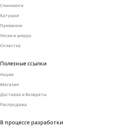
Спиннинги
РАЗМЕР КРЮЧКА, N
2
РАЗМЕР КРЮЧКА, N
Катушки
4
Приманки
СТРАНА-
СТРАНА-
Лески и шнуры
Япония
Япония
ИЗГОТОВИТЕЛЬ
ИЗГОТОВИТЕЛЬ
Оснастка
ВИД
ВИД
Полезные ссылки
Одинарный
Одинарный
КРЮЧКА
КРЮЧКА
Акции
Магазин
Доставка и Возвраты
Распродажа
В процессе разработки