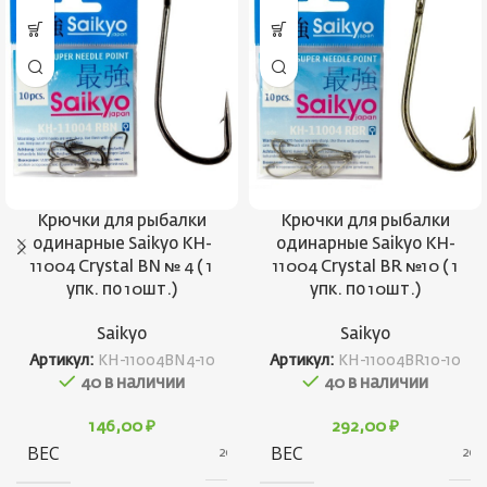
Крючки для рыбалки
Крючки для рыбалки
одинарные Saikyo KH-
одинарные Saikyo KH-
11004 Crystal BN № 4 ( 1
11004 Crystal BR №10 ( 1
упк. по 10шт.)
упк. по 10шт.)
Saikyo
Saikyo
Артикул:
KH-11004BN4-10
Артикул:
KH-11004BR10-10
40 в наличии
40 в наличии
146,00
₽
292,00
₽
ВЕС
ВЕС
20 г
20 г