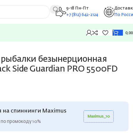
9-18 Пн-Пт
Доставк
+7 (812) 642-2124
По Росс
0,0
D (8+1 подш.)
 рыбалки безынерционная
ck Side Guardian PRO 5500FD
я на спиннинги Maximus
Maximus_10
 по промокоду 10%