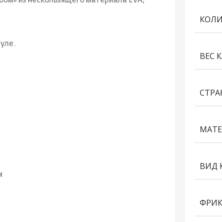
бом» из нескользящего материала EVA;
КОЛ
уле.
ВЕС 
СТРА
МАТЕ
ВИД 
м
ФРИ