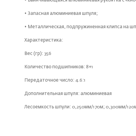
• Ввинчивающаяся алюминиевая рукоятка с «кно
• Запасная алюминиевая шпуля;
• Металлическая, подпружиненная клипса на шп
Характеристика:
Вес (гр): 356
Количество подшипников: 8+1
Передаточное число: 4.6:1
Дополнительная шпуля: алюминиевая
Лесоемкость шпули: 0,250мм/170м; 0,300мм/120