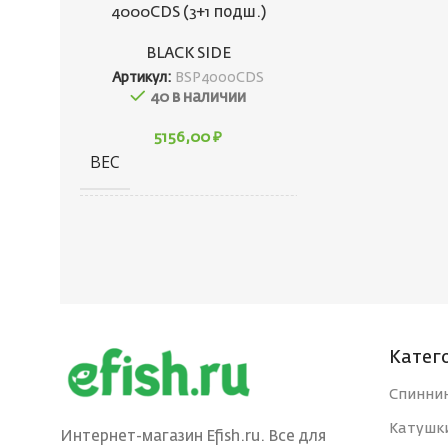
4000CDS (3+1 подш.)
BLACK SIDE
Артикул:
BSP4000CDS
40 в наличии
5156,00
₽
ВЕС
410 г
ГАБАРИТЫ
150 × 100 × 150 см
БРЕНД
BLACK SIDE
РАЗМЕР ШПУЛИ
Катег
4000
Спинни
РУЧКА КАТУШКИ
С двух сторон
Катушк
Интернет-магазин Efish.ru. Все для