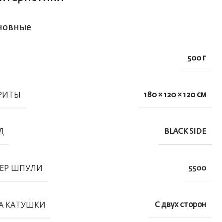
новные
500 г
РИТЫ
180 × 120 × 120 см
Д
BLACK SIDE
ЕР ШПУЛИ
5500
А КАТУШКИ
С двух сторон