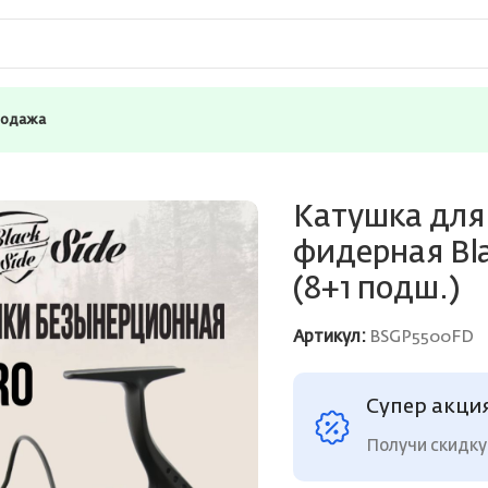
родажа
и безынерционная фидерная Black Side Guardian PRO 5500F
Катушка для
фидерная Bla
(8+1 подш.)
Артикул:
BSGP5500FD
Супер акци
Получи скидку