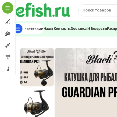
Категории
Наши Контакты
Доставка И Возвраты
Расп
Главная
Катушки
Фидерная
Катушка для рыбалк