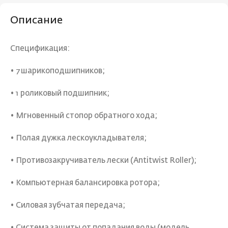
Описание
Спецификация:
• 7 шарикоподшипников;
• 1 роликовый подшипник;
• Мгновенный стопор обратного хода;
• Полая дужка лескоукладывателя;
• Противозакручиватель лески (Antitwist Roller);
• Компьютерная балансировка ротора;
• Силовая зубчатая передача;
• Система защиты от попадания воды (модель