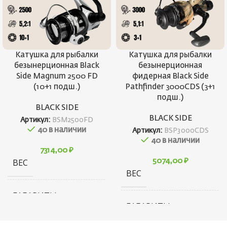
Катушка для рыбалки
Катушка для рыбалки
безынерционная Black
безынерционная
Side Magnum 2500 FD
фидерная Black Side
(10+1 подш.)
Pathfinder 3000CDS (3+1
подш.)
BLACK SIDE
BLACK SIDE
Артикул:
BSM2500FD
40 в наличии
Артикул:
BSP3000CDS
40 в наличии
7314,00
₽
ВЕС
5074,00
₽
285 г
ВЕС
ГАБАРИТЫ
150 × 100 × 150 см
ГАБАРИТЫ
150 × 10