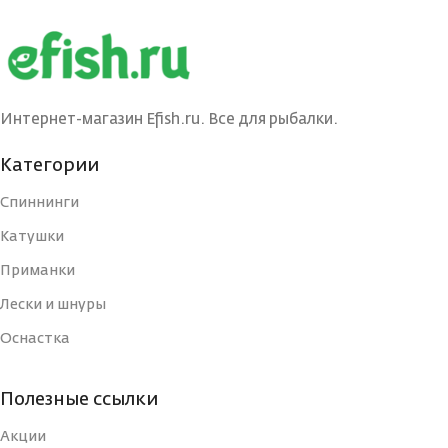
БРЕНД
BLACK SIDE
БРЕНД
BL
РАЗМЕР ШПУЛИ
2500
РАЗМЕР ШПУЛИ
Интернет-магазин Efish.ru. Все для рыбалки.
РУЧКА КАТУШКИ
С двух сторон
РУЧКА КАТУШКИ
С дву
Категории
КОЛИЧЕСТВО
Спиннинги
10+1
КОЛИЧЕСТВО
ПОДШИПНИКОВ
ПОДШИПНИКОВ
Катушки
Приманки
ВЕС КАТУШКИ
235
ВЕС КАТУШКИ
Лески и шнуры
Оснастка
СТРАНА-ИЗГОТОВИТЕЛЬ
Китай
СТРАНА-
ИЗГОТОВИТЕЛЬ
Полезные ссылки
МАТЕРИАЛ КАТУШКИ
Алюминий
Акции