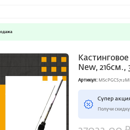
родажа
Pontoon21 Psychogun New, 216см., 3-14 гр., 5-12Lb.
Кастинговое
New, 216см., 3
Артикул:
MScPGCS712M
Супер акци
Получи скидку