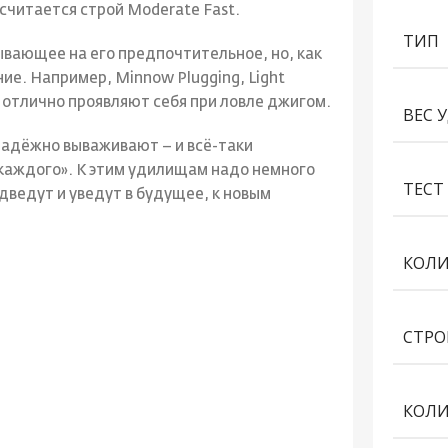
считается строй Moderate Fast.
ТИП
ывающее на его предпочтительное, но, как
ие. Например, Minnow Plugging, Light
al отлично проявляют себя при ловле джигом.
ВЕС 
надёжно вываживают – и всё-таки
 каждого». К этим удилищам надо немного
ТЕСТ 
дведут и уведут в будущее, к новым
КОЛИ
СТРО
КОЛИ