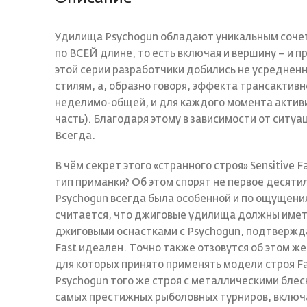
Удилища Psychogun обладают уникальным сочет
по ВСЕЙ длине, то есть включая и вершину – и п
этой серии разработчики добились не усреднен
стилям, а, образно говоря, эффекта трансактив
неделимо-общей, и для каждого момента актив
часть). Благодаря этому в зависимости от ситу
Всегда.
В чём секрет этого «странного строя» Sensitive
тип приманки? Об этом спорят не первое десяти
Psychogun всегда была особенной и по ощущения
считается, что джиговые удилища должны иметь 
джиговыми оснастками c Psychogun, подтверждаю
Fast идеален. Точно также отзовутся об этом ж
для которых принято применять модели строя Fa
Psychogun того же строя с металлическими блес
самых престижных рыболовных турниров, включа