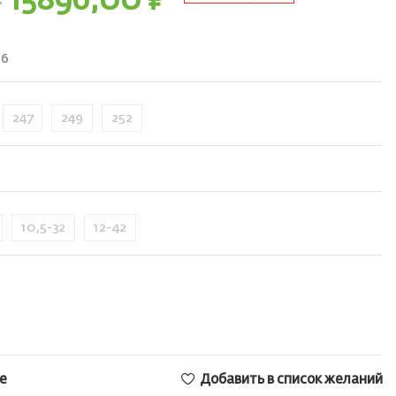
₽
15896,00
₽
16
247
249
252
10,5-32
12-42
е
Добавить в список желаний