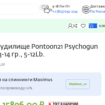
9-18 Пн-Пт
Доставк
+7 (812) 642-2124
По Росс
0,0
 удилище Pontoon21 Psychogun
-14 гр., 5-12Lb.
LSF
я на спиннинги Maximus
Maximus_10
 по промокоду 10%
Нет в наличии