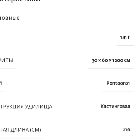
новные
141 г
РИТЫ
30 × 60 × 1200 см
Д
Pontoon21
ТРУКЦИЯ УДИЛИЩА
Кастинговая
ЧАЯ ДЛИНА (СМ)
216