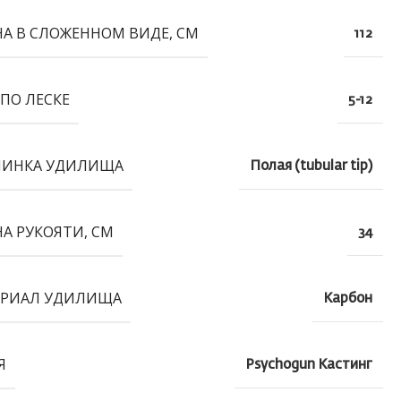
А В СЛОЖЕННОМ ВИДЕ, СМ
112
 ПО ЛЕСКЕ
5-12
ШИНКА УДИЛИЩА
Полая (tubular tip)
А РУКОЯТИ, СМ
34
РИАЛ УДИЛИЩА
Карбон
Я
Psychogun Кастинг