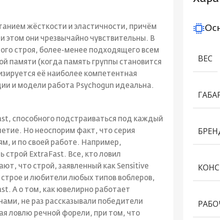
анием жёсткости и эластичности, причём
Ос
ри этом они чрезвычайно чувствительны. В
ного строя, более-менее подходящего всем
ВЕС
ной памяти (когда память группы становится
изируется её наиболее компетентная
ации и модели работа Psychogun идеальна.
ГАБА
 Fast, способного подстраиваться под каждый
БРЕН
летие. Но неоспорим факт, что серия
м, и по своей работе. Например,
строй ExtraFast. Все, кто ловил
КОНС
т, что строй, заявленный как Sensitive
е строе и любители любых типов воблеров,
st. А о том, как ювелирно работает
нами, не раз рассказывали победители
РАБО
я ловлю речной форели, при том, что