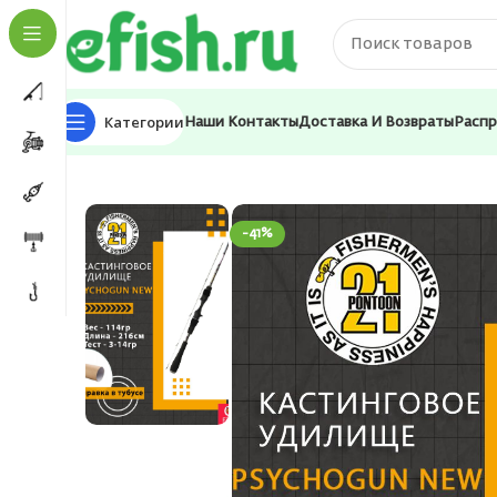
Категории
Наши Контакты
Доставка И Возвраты
Расп
Главная
Удилища
Кастинги
Кастинговое удилище 
-41%