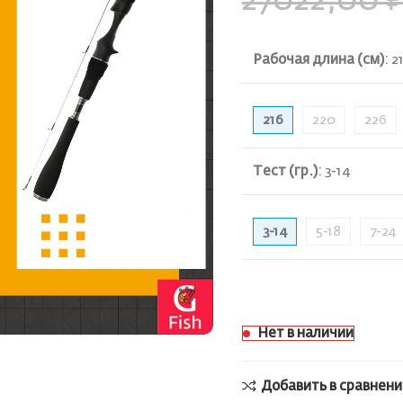
27022,00
Рабочая длина (см)
:
2
216
220
226
Тест (гр.)
:
3-14
3-14
5-18
7-24
ть
Нет в наличии
Добавить в сравнени