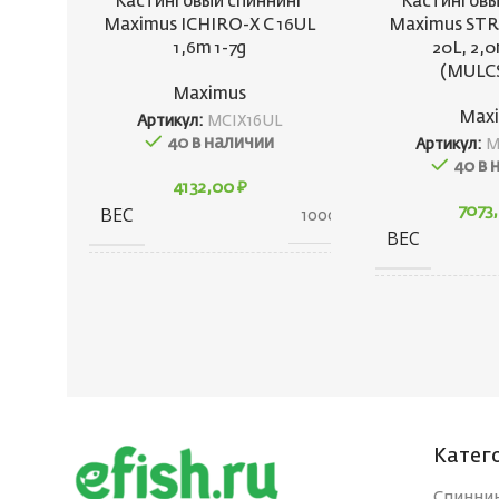
Кастинговый спиннинг
Кастинговы
Maximus ICHIRO-X C 16UL
Maximus ST
1,6m 1-7g
20L, 2,0
(MULC
Maximus
Max
Артикул:
MСIX16UL
40 в наличии
Артикул:
M
40 в 
4132,00
₽
ВЕС
7073
1000 г
ВЕС
ГАБАРИТЫ
80 × 80 × 1450 см
ГАБАРИТЫ
БРЕНД
Maximus
БРЕНД
СЕРИЯ
ICHIRO-X C
СЕРИЯ
Катег
Спинни