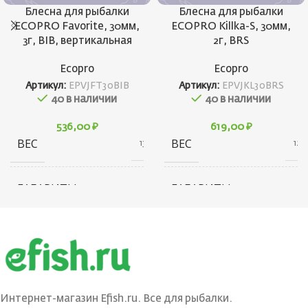
Блесна для рыбалки
Блесна для рыбалки
ECOPRO Favorite, 30мм,
ECOPRO Killka-S, 30мм,
3г, BIB, вертикальная
2г, BRS
Ecopro
Ecopro
Артикул:
EPVJFT30BIB
Артикул:
EPVJKL30BRS
40 в наличии
40 в наличии
536,00
₽
619,00
₽
ВЕС
ВЕС
13 г
12 г
ГАБАРИТЫ
ГАБАРИТЫ
20 × 20 × 40 см
20 × 20 × 40 см
БРЕНД
БРЕНД
Ecopro
Ecopro
ВЕС ПРИМАНКИ
ВЕС ПРИМАНКИ
3
2
Интернет-магазин Efish.ru. Все для рыбалки.