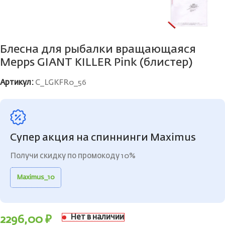
Блесна для рыбалки вращающаяся
Mepps GIANT KILLER Pink (блистер)
Артикул:
C_LGKFR0_56
Супер акция на спиннинги Maximus
Получи скидку по промокоду 10%
Maximus_10
Нет в наличии
2296,00
₽