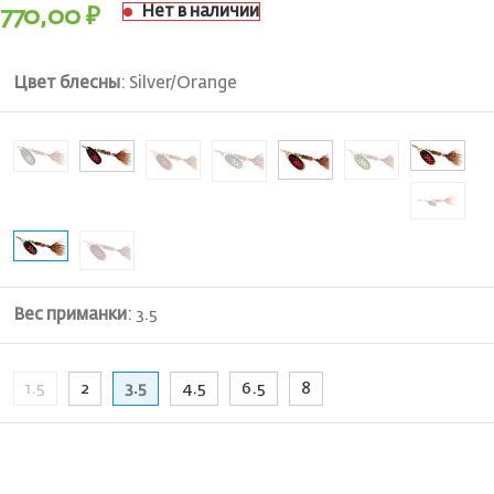
Нет в наличии
770,00
₽
Цвет блесны
:
Silver/Orange
Вес приманки
:
3.5
1.5
2
3.5
4.5
6.5
8