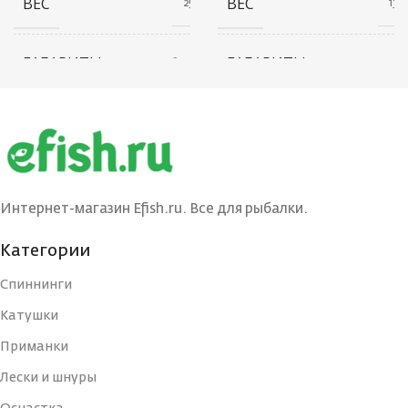
ВЕС
ВЕС
25 г
13 г
ГАБАРИТЫ
ГАБАРИТЫ
20 × 20 × 80 см
20 × 20 × 40 см
БРЕНД
БРЕНД
Ecopro
Ecopro
ВЕС ПРИМАНКИ
ВЕС ПРИМАНКИ
15
3
Интернет-магазин Efish.ru. Все для рыбалки.
ЦВЕТ БЛЕСНЫ
ЦВЕТ БЛЕСНЫ
BRS
G/C
Категории
Спиннинги
ДЛИНА, СМ
ДЛИНА, СМ
7
3
Катушки
Приманки
ТИП
ТИП
Блесна
Блесна
Лески и шнуры