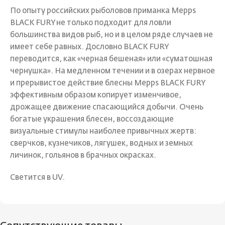
По опыту российских рыболовов приманка Mepps
BLACK FURY не только подходит для ловли
большинства видов рыб, но и в целом ряде случаев не
имеет себе равных. Дословно BLACK FURY
переводится, как «черная бешеная» или «суматошная
чернушка». На медленном течении и в озерах нервное
и прерывистое действие блесны Mepps BLACK FURY
эффективным образом копирует изменчивое,
дрожащее движение спасающийся добычи. Очень
богатые украшения блесен, воссоздающие
визуальные стимулы наиболее привычных жертв:
сверчков, кузнечиков, лягушек, водных и земных
личинок, гольянов в брачных окрасках.
Светится в UV.