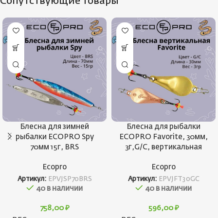
Сопутствующие товары
Блесна для зимней
Блесна для рыбалки
рыбалки ECOPRO Spy
ECOPRO Favorite, 30мм,
70мм 15г, BRS
3г,G/C, вертикальная
Ecopro
Ecopro
Артикул:
EPVJSP70BRS
Артикул:
EPVJFT30GC
40 в наличии
40 в наличии
758,00
₽
596,00
₽