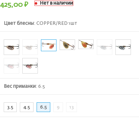
Нет в наличии
425,00
₽
Цвет блесны
:
COPPER/RED 1шт
Вес приманки
:
6.5
3.5
4.5
6.5
9
13