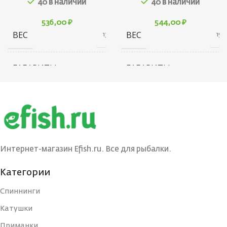
40 в наличии
40 в наличии
536,00
₽
544,00
₽
ВЕС
ВЕС
13 г
15 г
ГАБАРИТЫ
ГАБАРИТЫ
20 × 20 × 40 см
10 × 20 × 30 см
БРЕНД
БРЕНД
Ecopro
Ecopro
ВЕС ПРИМАНКИ
ВЕС ПРИМАНКИ
3
4.5
Интернет-магазин Efish.ru. Все для рыбалки.
ЦВЕТ БЛЕСНЫ
ЦВЕТ БЛЕСНЫ
BIB
BIB
Категории
Спиннинги
ДЛИНА, СМ
ДЛИНА, СМ
3
4
Катушки
Приманки