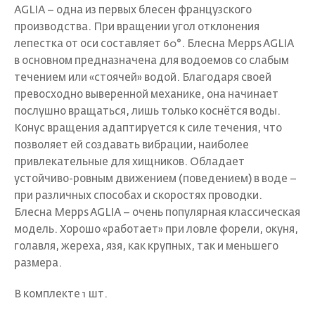
AGLIA – одна из первых блесен французского
производства. При вращении угол отклонения
лепестка от оси составляет 60°. Блесна Mepps AGLIA
в основном предназначена для водоемов со слабым
течением или «стоячей» водой. Благодаря своей
превосходно выверенной механике, она начинает
послушно вращаться, лишь только коснётся воды.
Конус вращения адаптируется к силе течения, что
позволяет ей создавать вибрации, наиболее
привлекательные для хищников. Обладает
устойчиво-ровным движением (поведением) в воде –
при различных способах и скоростях проводки.
Блесна Mepps AGLIA – очень популярная классическая
модель. Хорошо «работает» при ловле форели, окуня,
голавля, жереха, язя, как крупных, так и меньшего
размера.
В комплекте 1 шт.