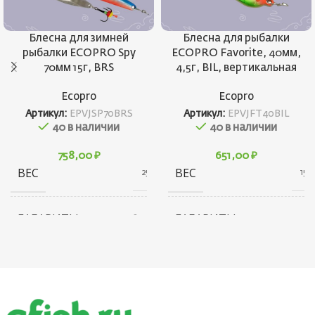
Блесна для зимней
Блесна для рыбалки
рыбалки ECOPRO Spy
ECOPRO Favorite, 40мм,
70мм 15г, BRS
4,5г, BIL, вертикальная
Ecopro
Ecopro
Артикул:
EPVJSP70BRS
Артикул:
EPVJFT40BIL
40 в наличии
40 в наличии
758,00
₽
651,00
₽
ВЕС
ВЕС
25 г
15 г
ГАБАРИТЫ
ГАБАРИТЫ
20 × 20 × 80 см
10 × 20 × 30 см
БРЕНД
БРЕНД
Ecopro
Ecopro
ВЕС ПРИМАНКИ
ВЕС ПРИМАНКИ
15
4.5