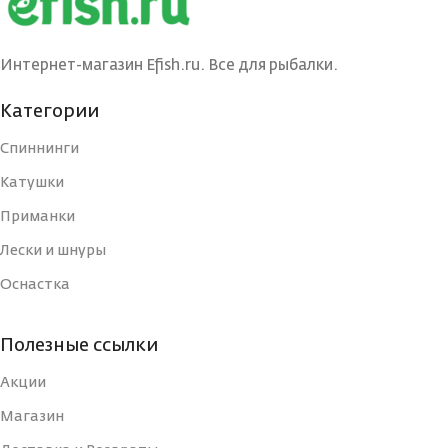
ЦВЕТ БЛЕСНЫ
ЦВЕТ БЛЕСНЫ
BRS
BIL
Интернет-магазин Efish.ru. Все для рыбалки.
Категории
ДЛИНА, СМ
ДЛИНА, СМ
7
4
Спиннинги
Катушки
ТИП
ТИП
Блесна
Блесна
Приманки
УПАКОВКА
УПАКОВКА
Лески и шнуры
Блистер
Блистер
Оснастка
СТРАНА-
СТРАНА-
Россия
Россия
ИЗГОТОВИТЕЛЬ
ИЗГОТОВИТЕЛЬ
Полезные ссылки
Акции
ВИД КРЮЧКА
ВИД КРЮЧКА
Тройной
Тройной
Магазин