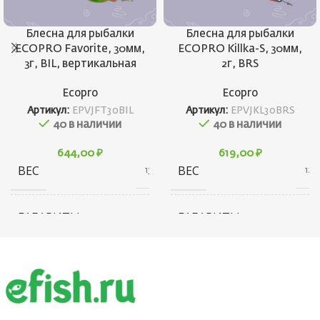
Блесна для рыбалки
Блесна для рыбалки
ECOPRO Favorite, 30мм,
ECOPRO Killka-S, 30мм,
3г, BIL, вертикальная
2г, BRS
Ecopro
Ecopro
Артикул:
EPVJFT30BIL
Артикул:
EPVJKL30BRS
40 в наличии
40 в наличии
644,00
₽
619,00
₽
ВЕС
ВЕС
13 г
12 г
ГАБАРИТЫ
ГАБАРИТЫ
20 × 20 × 40 см
20 × 20 × 40 см
БРЕНД
БРЕНД
Ecopro
Ecopro
ВЕС ПРИМАНКИ
ВЕС ПРИМАНКИ
3
2