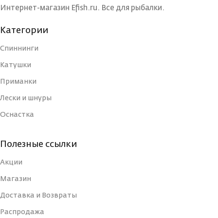
Интернет-магазин Efish.ru. Все для рыбалки.
ЦВЕТ БЛЕСНЫ
ЦВЕТ БЛЕСНЫ
BIL
BRS
Категории
Спиннинги
ДЛИНА, СМ
ДЛИНА, СМ
3
3
Катушки
Приманки
ТИП
ТИП
Блесна
Блесна
Лески и шнуры
Оснастка
УПАКОВКА
УПАКОВКА
Блистер
Блистер
Полезные ссылки
СТРАНА-
СТРАНА-
Россия
Россия
ИЗГОТОВИТЕЛЬ
ИЗГОТОВИТЕЛЬ
Акции
Магазин
ВИД КРЮЧКА
ВИД КРЮЧКА
Тройной
Тройной
Доставка и Возвраты
Распродажа