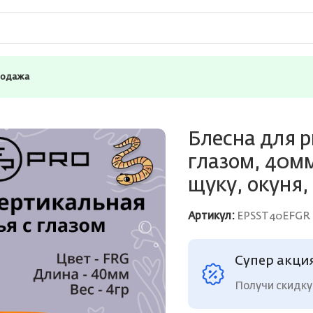
родажа
COPRO Судачья с глазом, 40мм, 4г, FRG зимняя на судака, 
Блесна для 
глазом, 40мм
щуку, окуня,
Артикул:
EPSST40EFGR
Супер акци
Получи скидку