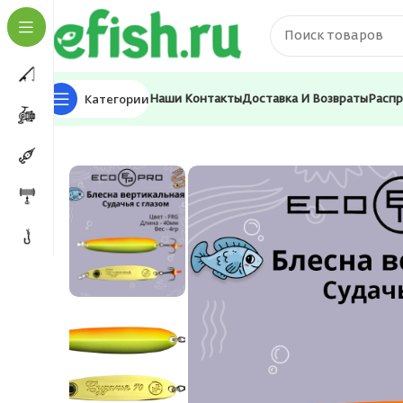
Категории
Наши Контакты
Доставка И Возвраты
Расп
Главная
Приманки
Блесна
Блесна для рыбалки E