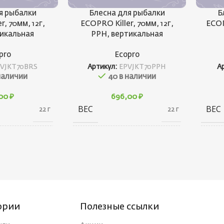
я рыбалки
Блесна для рыбалки
Б
r, 70мм, 12г,
ECOPRO Killer, 70мм, 12г,
ECOP
тикальная
PPH, вертикальная
pro
Ecopro
VJKT70BRS
Артикул:
EPVJKT70PPH
А
наличии
40 в наличии
,00
₽
696,00
₽
ВЕС
ВЕС
22 г
22 г
20 × 20 × 80
20 × 20 × 80
ГАБАРИТЫ
ГАБ
см
см
БРЕНД
БРЕ
Ecopro
Ecopro
ории
Полезные ссылки
НКИ
ВЕС ПРИМАНКИ
ВЕС
12
12