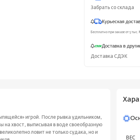
Забрать со склада
Курьеская доста
Бесплатно при заказе от 5 тыс. 
Доставка в други
Доставка СДЭК
Хара
ыпящейся» игрой. После рывка удильником,
Ос
вы на хвост, выписывая в воде своеобразную
великолепно ловит не только судака, но и
ВЕС
иков.