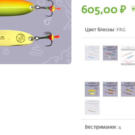
605,00
₽
Цвет блесны
:
FRG
ть
Вес приманки
:
4