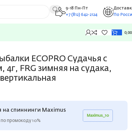
9-18 Пн-Пт
Доставк
+7 (812) 642-2124
По Росс
0,0
щуку, окуня, вертикальная
рыбалки ECOPRO Судачья с
, 4г, FRG зимняя на судака,
 вертикальная
я на спиннинги Maximus
Maximus_10
 по промокоду 10%