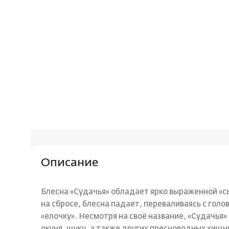
Описание
Блесна «Судачья» обладает ярко выраженной «с
на сбросе, блесна падает, переваливаясь с голо
«елочку». Несмотря на своё название, «Судачья» 
окуня, щуку, а также других пресноводных хищн