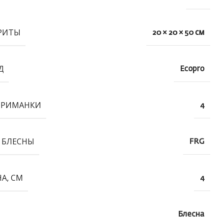
РИТЫ
20 × 20 × 50 см
Д
Ecopro
ПРИМАНКИ
4
 БЛЕСНЫ
FRG
А, СМ
4
Блесна