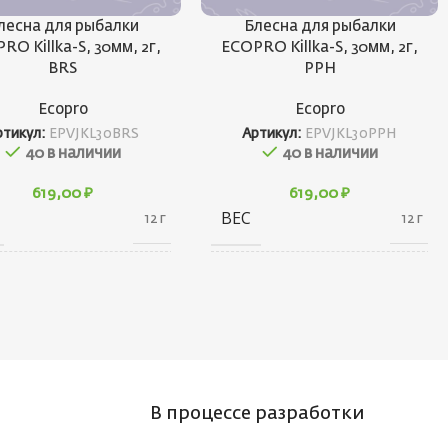
лесна для рыбалки
Блесна для рыбалки
RO Killka-S, 30мм, 2г,
ECOPRO Killka-S, 30мм, 2г,
BRS
PPH
Ecopro
Ecopro
ртикул:
EPVJKL30BRS
Артикул:
EPVJKL30PPH
40 в наличии
40 в наличии
619,00
₽
619,00
₽
ВЕС
12 г
12 г
20 × 20 × 40
20 × 20 × 40
АРИТЫ
ГАБАРИТЫ
см
см
НД
БРЕНД
Ecopro
Ecopro
В процессе разработки
 ПРИМАНКИ
ВЕС ПРИМАНКИ
2
2