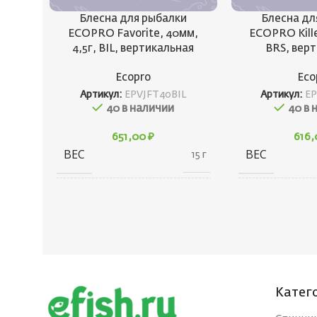
Блесна для рыбалки
Блесна дл
ECOPRO Favorite, 40мм,
ECOPRO Kille
4,5г, BIL, вертикальная
BRS, вер
Ecopro
Eco
Артикул:
EPVJFT40BIL
Артикул:
EP
40 в наличии
40 в 
651,00
₽
616
ВЕС
ВЕС
15 г
10 × 20 × 30
ГАБАРИТЫ
ГАБАРИТЫ
см
БРЕНД
БРЕНД
Ecopro
Катег
ВЕС ПРИМАНКИ
ВЕС ПРИМА
4.5