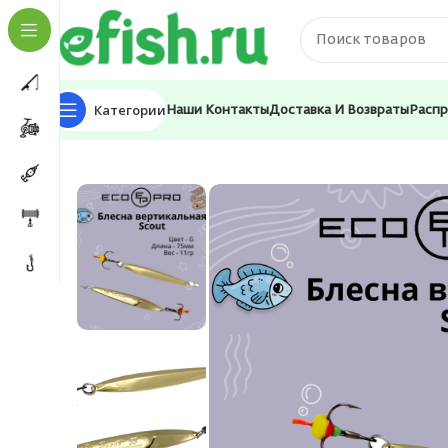
Категории
Наши Контакты
Доставка И Возвраты
Расп
Главная
Приманки
Блесна
Блесна для рыбалки E