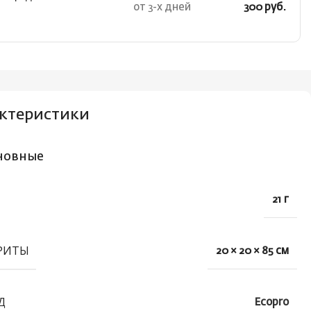
от 3-х дней
300 руб.
ктеристики
новные
21 г
РИТЫ
20 × 20 × 85 см
Д
Ecopro