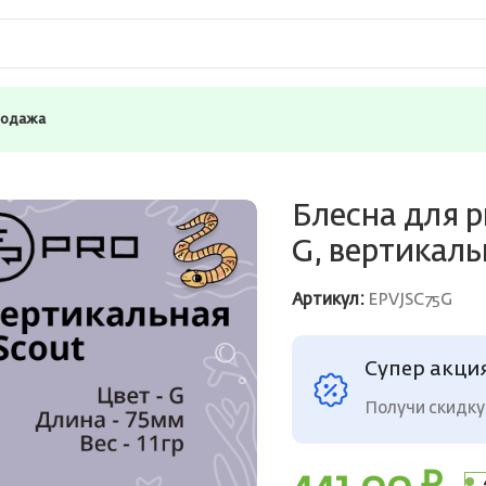
родажа
COPRO Scout 75мм 11г, G, вертикальная
Блесна для р
G, вертикал
Артикул:
EPVJSC75G
Супер акци
Получи скидку