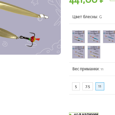
441,00
₽
Цвет блесны
:
G
ть
Вес приманки
:
11
5
7.5
11
40 в наличии