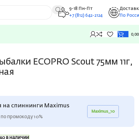
9-18 Пн-Пт
Доставк
+7 (812) 642-2124
По Росс
0,0
ыбалки ECOPRO Scout 75мм 11г,
ьная
я на спиннинги Maximus
Maximus_10
 по промокоду 10%
40 в наличии