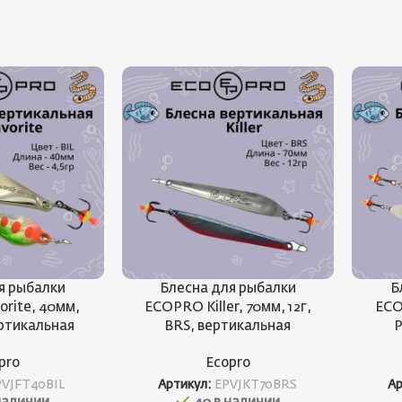
я рыбалки
Блесна для рыбалки
Б
rite, 40мм,
ECOPRO Killer, 70мм, 12г,
ECOP
вертикальная
BRS, вертикальная
P
pro
Ecopro
PVJFT40BIL
Артикул:
EPVJKT70BRS
А