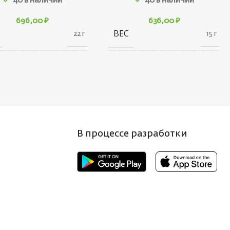
40 в наличии
40 в наличии
696,00
₽
636,00
₽
ВЕС
22 г
15 г
20 × 20 × 80
10 × 20 × 30
АРИТЫ
ГАБАРИТЫ
см
см
НД
БРЕНД
Ecopro
Ecopro
В процессе разработки
 ПРИМАНКИ
ВЕС ПРИМАНКИ
12
4.5
Т БЛЕСНЫ
ЦВЕТ БЛЕСНЫ
PPH
BRS
НА, СМ
ДЛИНА, СМ
7
4