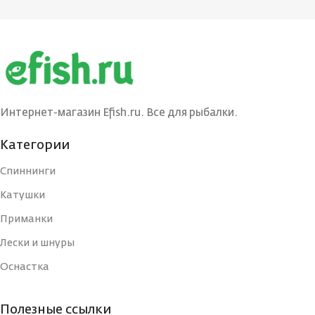
БРЕНД
БРЕНД
Ecopro
Ecopro
ВЕС ПРИМАНКИ
ВЕС ПРИМАНКИ
3
3
Интернет-магазин Efish.ru. Все для рыбалки.
ЦВЕТ БЛЕСНЫ
ЦВЕТ БЛЕСНЫ
BIB
G
Категории
Спиннинги
ДЛИНА, СМ
ДЛИНА, СМ
3
3
Катушки
Приманки
ТИП
ТИП
Блесна
Блесна
Лески и шнуры
Оснастка
УПАКОВКА
УПАКОВКА
Блистер
Блистер
Полезные ссылки