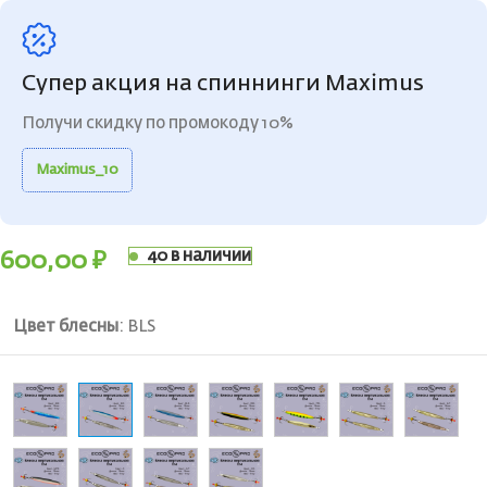
Супер акция на спиннинги Maximus
Получи скидку по промокоду 10%
Maximus_10
40 в наличии
600,00
₽
Цвет блесны
:
BLS