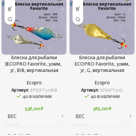
Блесна для рыбалки
Блесна для рыбалки
ECOPRO Favorite, 30мм,
ECOPRO Favorite, 30мм,
3г, BIB, вертикальная
3г, G, вертикальная
Ecopro
Ecopro
Артикул:
EPVJFT30BIB
Артикул:
EPVJFT30G
40 в наличии
40 в наличии
536,00
₽
365,00
₽
ВЕС
ВЕС
13 г
13 г
ГАБАРИТЫ
ГАБАРИТЫ
20 × 20 × 40 см
20 × 20 × 40 см