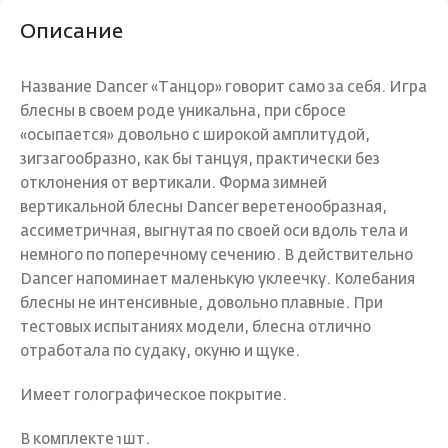
Описание
Название Dancer «Танцор» говорит само за себя. Игра
блесны в своем роде уникальна, при сбросе
«осыпается» довольно с широкой амплитудой,
зигзагообразно, как бы танцуя, практически без
отклонения от вертикали. Форма зимней
вертикальной блесны Dancer веретенообразная,
ассиметричная, выгнутая по своей оси вдоль тела и
немного по поперечному сечению. В действительно
Dancer напоминает маленькую уклеечку. Колебания
блесны не интенсивные, довольно плавные. При
тестовых испытаниях модели, блесна отлично
отработала по судаку, окуню и щуке.
Имеет голографическое покрытие.
В комплекте 1шт.