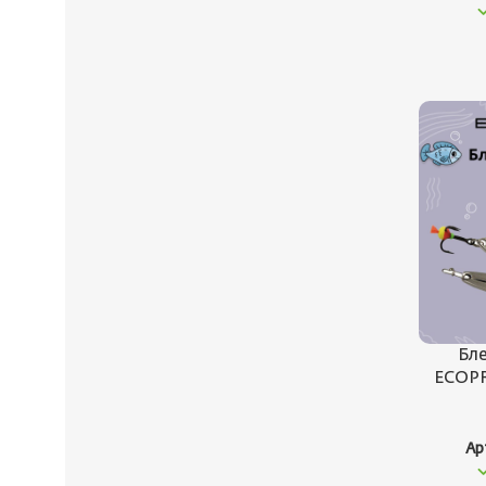
Бле
ECOPRO
Ар