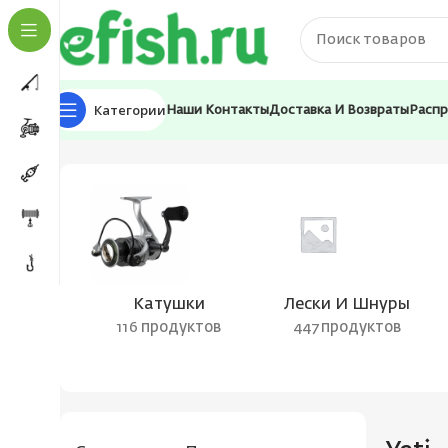
Категории
Наши Контакты
Доставка И Возвраты
Расп
Главная
Товары с меткой “Yeti”
Катушки
Лески И Шнуры
116 продуктов
447 продуктов