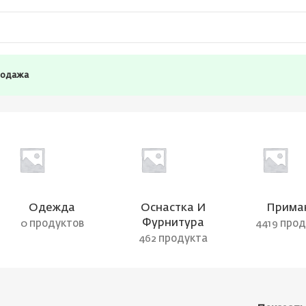
родажа
Одежда
Оснастка И
Прима
Фурнитура
0 продуктов
4419 про
462 продукта