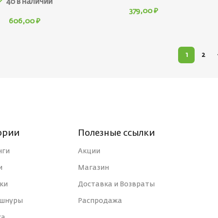
40 в наличии
379,00
₽
606,00
₽
1
2
ории
Полезные ссылки
нги
Акции
и
Магазин
ки
Доставка и Возвраты
 шнуры
Распродажа
ка