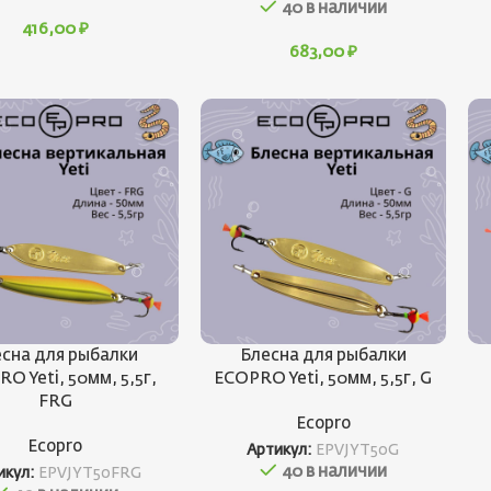
40 в наличии
416,00
₽
683,00
₽
сна для рыбалки
Блесна для рыбалки
O Yeti, 50мм, 5,5г,
ECOPRO Yeti, 50мм, 5,5г, G
FRG
Ecopro
Ecopro
Артикул:
EPVJYT50G
40 в наличии
икул:
EPVJYT50FRG