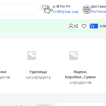
9-18 Пн-Пт
Доставк
+7 (812) 642-2124
По Росс
0,0
Отображение 1–12 из 18
нки
Удилища
Ящики,
Коробки, Сумки
дуктов
1963 продукта
0 продуктов