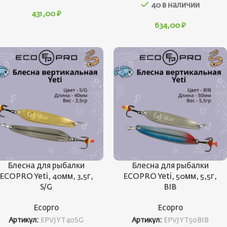
40 в наличии
431,00
₽
634,00
₽
Блесна для рыбалки
Блесна для рыбалки
ECOPRO Yeti, 40мм, 3,5г,
ECOPRO Yeti, 50мм, 5,5г,
S/G
BIB
Ecopro
Ecopro
Артикул:
EPVJYT40SG
Артикул:
EPVJYT50BIB