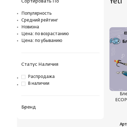
Yeti
Сортировать По
Популярность
Средний рейтинг
Новизна
Цена: по возрастанию
Цена: по убыванию
Статус Наличия
Распродажа
В наличии
Бле
ECOPR
Бренд
Арт