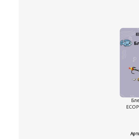
Бле
ECOPR
Арт