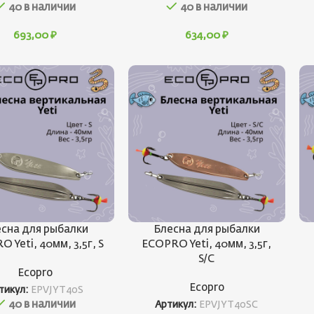
40 в наличии
40 в наличии
693,00
₽
634,00
₽
сна для рыбалки
Блесна для рыбалки
 Yeti, 40мм, 3,5г, S
ECOPRO Yeti, 40мм, 3,5г,
S/C
Ecopro
Ecopro
тикул:
EPVJYT40S
40 в наличии
Артикул:
EPVJYT40SC