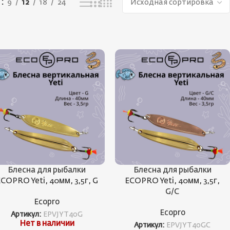
ь
9
12
18
24
Блесна для рыбалки
Блесна для рыбалки
COPRO Yeti, 40мм, 3,5г, G
ECOPRO Yeti, 40мм, 3,5г,
G/C
Ecopro
Ecopro
Артикул:
EPVJYT40G
Нет в наличии
Артикул:
EPVJYT40GC