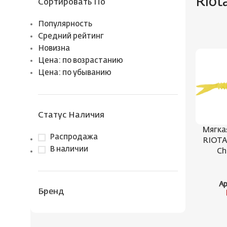
Riot
Сортировать По
Популярность
Средний рейтинг
Новизна
Цена: по возрастанию
Цена: по убыванию
Статус Наличия
Мягка
Распродажа
RIOTA 
В наличии
Ch
Ар
Бренд