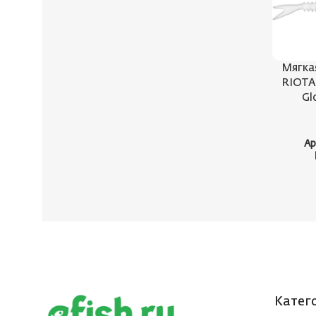
Мягка
RIOTA 
Gl
Ар
Катег