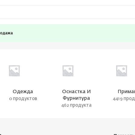
родажа
Одежда
Оснастка И
Прима
Фурнитура
0 продуктов
4419 про
462 продукта