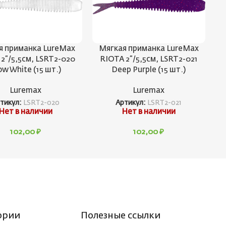
я приманка LureMax
Мягкая приманка LureMax
2”/5,5см, LSRT2-020
RIOTA 2”/5,5см, LSRT2-021
ow White (15 шт.)
Deep Purple (15 шт.)
Luremax
Luremax
тикул:
LSRT2-020
Артикул:
LSRT2-021
Нет в наличии
Нет в наличии
102,00
₽
102,00
₽
ории
Полезные ссылки