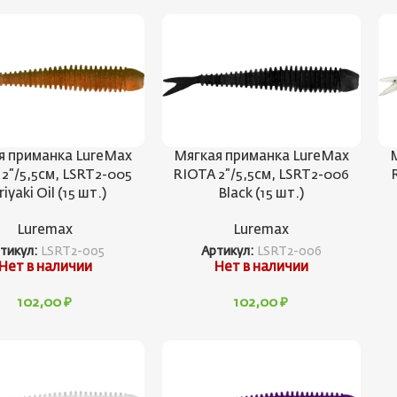
я приманка LureMax
Мягкая приманка LureMax
2”/5,5см, LSRT2-005
RIOTA 2”/5,5см, LSRT2-006
riyaki Oil (15 шт.)
Black (15 шт.)
Luremax
Luremax
тикул:
LSRT2-005
Артикул:
LSRT2-006
Нет в наличии
Нет в наличии
102,00
₽
102,00
₽