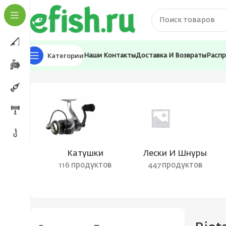
Категории
Наши Контакты
Доставка И Возвраты
Расп
Главная
Товары с меткой “Riota”
Катушки
Лески И Шнуры
116 продуктов
447 продуктов