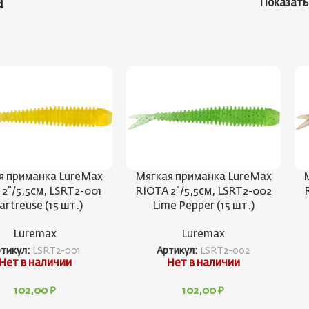
a
Показат
я приманка LureMax
Мягкая приманка LureMax
2”/5,5см, LSRT2-001
RIOTA 2”/5,5см, LSRT2-002
artreuse (15 шт.)
Lime Pepper (15 шт.)
Luremax
Luremax
тикул:
LSRT2-001
Артикул:
LSRT2-002
Нет в наличии
Нет в наличии
102,00
₽
102,00
₽