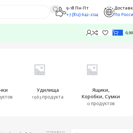
9-18 Пн-Пт
Доставк
+7 (812) 642-2124
По Росс
0,0
Показаны все результаты (10)
нки
Удилища
Ящики,
Коробки, Сумки
дуктов
1963 продукта
0 продуктов