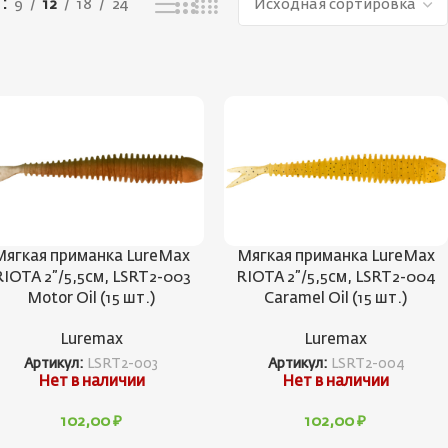
ь
9
12
18
24
Мягкая приманка LureMax
Мягкая приманка LureMax
RIOTA 2”/5,5см, LSRT2-003
RIOTA 2”/5,5см, LSRT2-004
Motor Oil (15 шт.)
Caramel Oil (15 шт.)
Luremax
Luremax
Артикул:
LSRT2-003
Артикул:
LSRT2-004
Нет в наличии
Нет в наличии
102,00
₽
102,00
₽