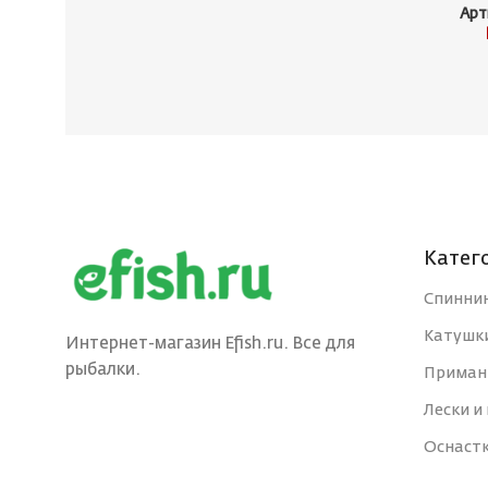
Арт
Катег
Спинни
Катушк
Интернет-магазин Efish.ru. Все для
рыбалки.
Приман
Лески и
Оснаст