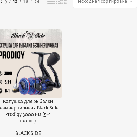
ь
9
12
18
24
Катушка для рыбалки
езынерционная Black Side
Prodigy 3000 FD (5+1
подш.)
BLACK SIDE