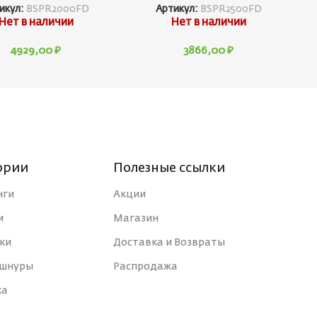
икул:
BSPR2000FD
Артикул:
BSPR2500FD
Нет в наличии
Нет в наличии
4929,00
₽
3866,00
₽
ории
Полезные ссылки
нги
Акции
и
Магазин
ки
Доставка и Возвраты
 шнуры
Распродажа
ка