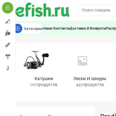
Категории
Наши Контакты
Доставка И Возвраты
Расп
Главная
Товары с меткой “Prodigy”
Катушки
Лески И Шнуры
116 продуктов
447 продуктов