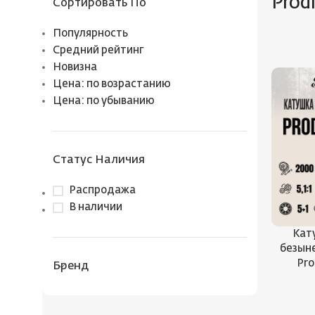
Prod
Сортировать По
Популярность
Средний рейтинг
Новизна
Цена: по возрастанию
Цена: по убыванию
Статус Наличия
Распродажа
В наличии
Кат
безыне
Pro
Бренд