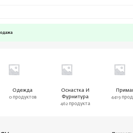
родажа
Одежда
Оснастка И
Прима
Фурнитура
0 продуктов
4419 про
462 продукта