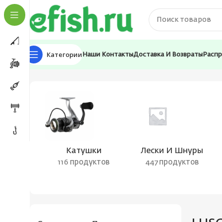
Категории
Наши Контакты
Доставка И Возвраты
Расп
Главная
Товары с меткой “LUSOX”
Катушки
Лески И Шнуры
116 продуктов
447 продуктов