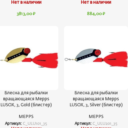
Нет в наличии
Нет в наличии
3813,00
₽
884,00
₽
Блесна для рыбалки
Блесна для рыбалки
вращающаяся Mepps
вращающаяся Mepps
LUSOX, 3, Gold (блистер)
LUSOX, 3, Silver (блистер)
MEPPS
MEPPS
Артикул:
C_ULU101_35
Артикул:
C_ULU201_35