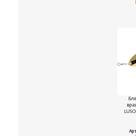
Бле
вра
LUSOX
Ар