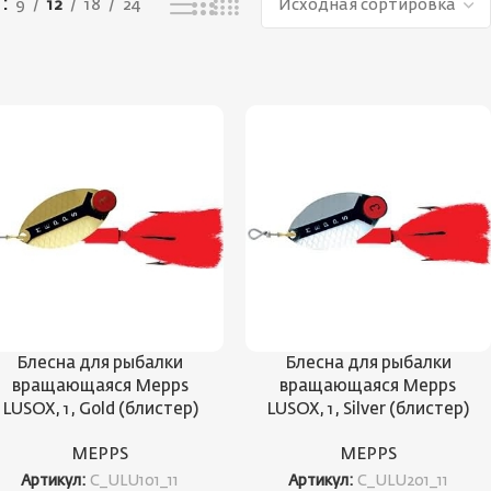
ь
9
12
18
24
Блесна для рыбалки
Блесна для рыбалки
вращающаяся Mepps
вращающаяся Mepps
LUSOX, 1, Gold (блистер)
LUSOX, 1, Silver (блистер)
MEPPS
MEPPS
Артикул:
C_ULU101_11
Артикул:
C_ULU201_11