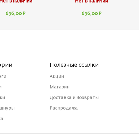
Нет в наличии
Нет в наличии
696,00
₽
696,00
₽
ории
Полезные ссылки
нги
Акции
и
Магазин
ки
Доставка и Возвраты
 шнуры
Распродажа
ка