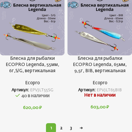
Блесна для рыбалки
Блесна для рыбалки
ECOPRO Legenda, 55мм,
ECOPRO Legenda, 65мм,
6г,S/G, вертикальная
9,5г, BIB, вертикальная
Ecopro
Ecopro
Артикул:
EPVJLT55SG
Артикул:
EPVJLT65BIB
Нет в наличии
40 в наличии
603,00
₽
620,00
₽
1
2
3
→