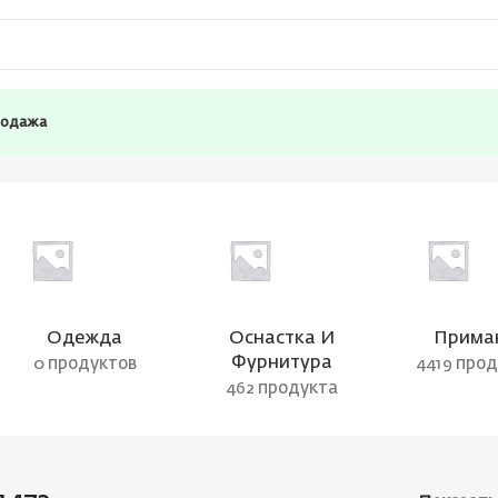
родажа
Одежда
Оснастка И
Прима
Фурнитура
0 продуктов
4419 про
462 продукта