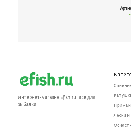
Арти
Катег
Спинни
Катушк
Интернет-магазин Efish.ru. Все для
рыбалки.
Приман
Лески и
Оснаст