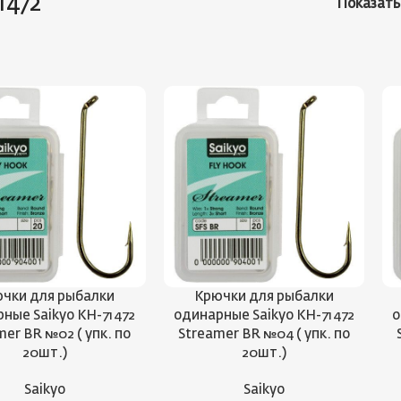
1472
Показат
чки для рыбалки
Крючки для рыбалки
ные Saikyo KH-71472
одинарные Saikyo KH-71472
о
mer BR №02 ( упк. по
Streamer BR №04 ( упк. по
20шт.)
20шт.)
Saikyo
Saikyo