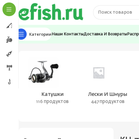
Категории
Наши Контакты
Доставка И Возвраты
Расп
Главная
Товары с меткой “KH-71472”
Катушки
Лески И Шнуры
116 продуктов
447 продуктов