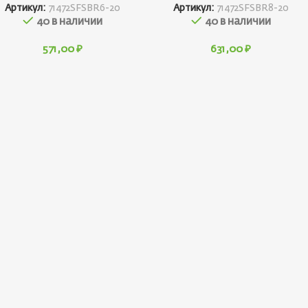
Артикул:
71472SFSBR6-20
Артикул:
71472SFSBR8-20
40 в наличии
40 в наличии
571,00
₽
631,00
₽