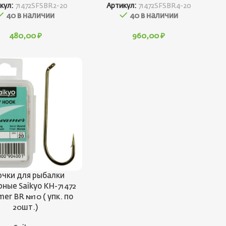
кул:
71472SFSBR2-20
Артикул:
71472SFSBR4-20
40 в наличии
40 в наличии
480,00
₽
960,00
₽
чки для рыбалки
ные Saikyo KH-71472
mer BR №10 ( упк. по
20шт.)