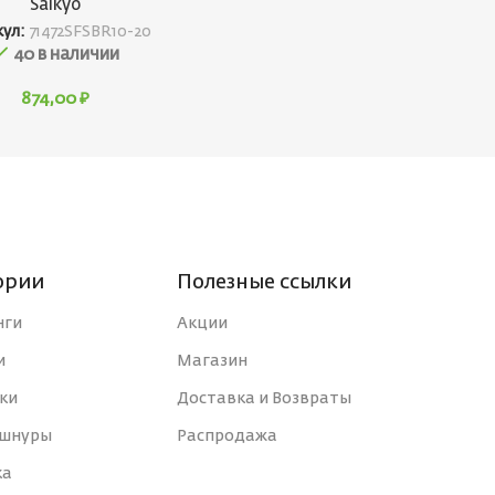
Saikyo
кул:
71472SFSBR10-20
40 в наличии
874,00
₽
ории
Полезные ссылки
нги
Акции
и
Магазин
ки
Доставка и Возвраты
 шнуры
Распродажа
ка