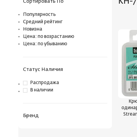
KH-7
Сортировать По
Популярность
Средний рейтинг
Новизна
Цена: по возрастанию
Цена: по убыванию
Статус Наличия
Распродажа
В наличии
Крю
одинар
Strea
Бренд