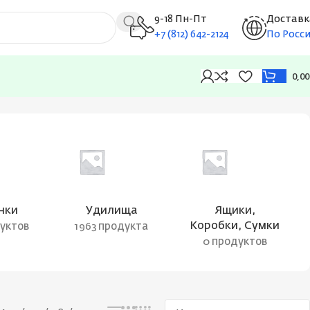
9-18 Пн-Пт
Доставк
+7 (812) 642-2124
По Росс
0,0
Показаны все результаты (5)
нки
Удилища
Ящики,
Коробки, Сумки
дуктов
1963 продукта
0 продуктов