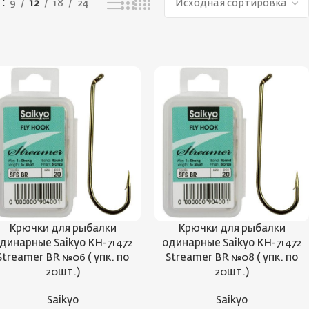
ь
9
12
18
24
Крючки для рыбалки
Крючки для рыбалки
динарные Saikyo KH-71472
одинарные Saikyo KH-71472
Streamer BR №06 ( упк. по
Streamer BR №08 ( упк. по
20шт.)
20шт.)
Saikyo
Saikyo