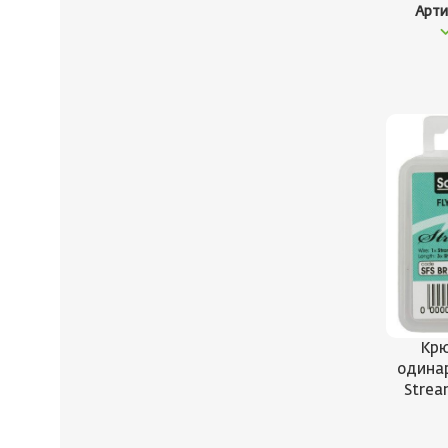
Арти
Крю
одинар
Strea