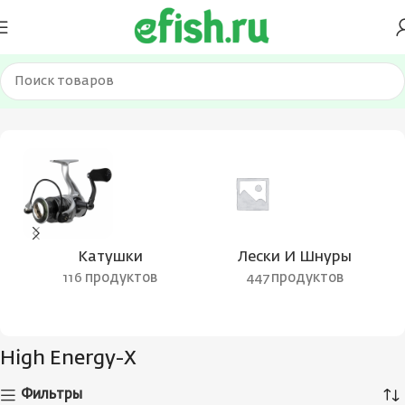
Главная
Товары с меткой “High Energy-X”
Катушки
Лески И Шнуры
116 продуктов
447 продуктов
High Energy-X
Фильтры