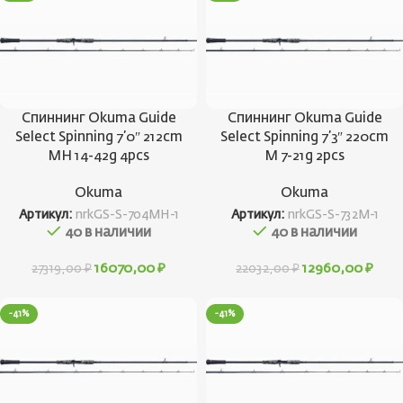
Спиннинг Okuma Guide
Спиннинг Okuma Guide
Select Spinning 7’0″ 212cm
Select Spinning 7’3″ 220cm
MH 14-42g 4pcs
M 7-21g 2pcs
Okuma
Okuma
Артикул:
nrkGS-S-704MH-1
Артикул:
nrkGS-S-732M-1
40 в наличии
40 в наличии
16070,00
₽
12960,00
₽
27319,00
₽
22032,00
₽
-41%
-41%