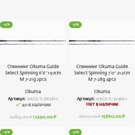
-41%
-41%
Спиннинг Okuma Guide
Спиннинг Okuma Guide
Select Spinning 6’6″ 197cm
Select Spinning 7’0″ 212cm
M 7-21g 2pcs
M 7-28g 4pcs
Okuma
Okuma
Артикул:
nrkGS-S-662M-1
Артикул:
nrkGS-S-704M-1
Нет в наличии
40 в наличии
15660,00
₽
26622,00
₽
12290,00
₽
20893,00
₽
-41%
-41%