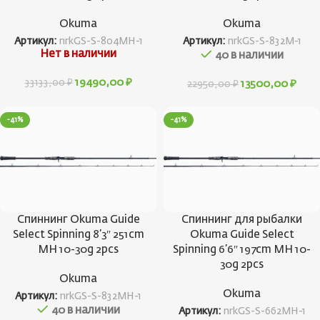
Okuma
Okuma
Артикул:
nrkGS-S-804MH-1
Артикул:
nrkGS-S-832M-1
Нет в наличии
40 в наличии
19490,00
₽
33133,00
₽
13500,00
₽
22950,00
₽
-41%
-41%
Спиннинг Okuma Guide
Спиннинг для рыбалки
Select Spinning 8’3″ 251cm
Okuma Guide Select
MH 10-30g 2pcs
Spinning 6’6″ 197cm MH 10-
30g 2pcs
Okuma
Okuma
Артикул:
nrkGS-S-832MH-1
40 в наличии
Артикул:
nrkGS-S-662MH-1