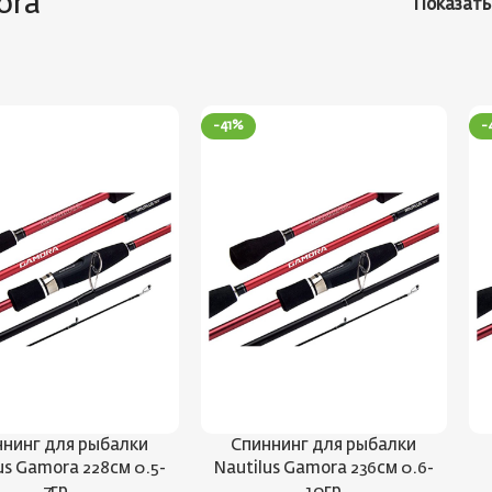
ora
Показат
-41%
-
нинг для рыбалки
Спиннинг для рыбалки
us Gamora 228см 0.5-
Nautilus Gamora 236см 0.6-
7гр
10гр