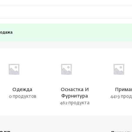
родажа
Одежда
Оснастка И
Прима
Фурнитура
0 продуктов
4419 про
462 продукта