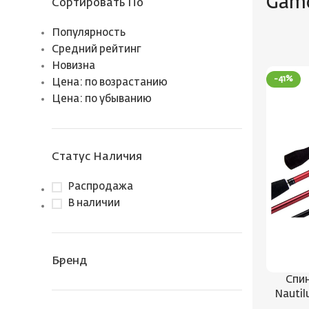
Gam
Сортировать По
Популярность
Средний рейтинг
Новизна
-41%
Цена: по возрастанию
Цена: по убыванию
Статус Наличия
Распродажа
В наличии
Бренд
Спин
Nautil