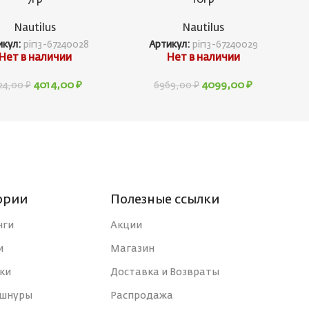
Nautilus
Nautilus
икул:
pir13-67240028
Артикул:
pir13-67240029
Нет в наличии
Нет в наличии
4014,00
₽
4099,00
₽
24,00
₽
6969,00
₽
ории
Полезные ссылки
нги
Акции
и
Магазин
ки
Доставка и Возвраты
 шнуры
Распродажа