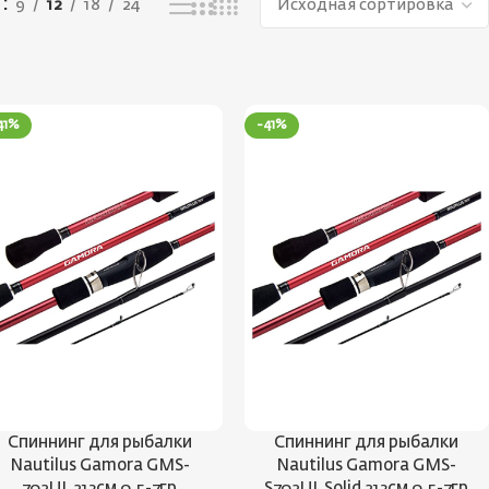
ь
9
12
18
24
41%
-41%
Спиннинг для рыбалки
Спиннинг для рыбалки
Nautilus Gamora GMS-
Nautilus Gamora GMS-
702UL 213см 0.5-7гр
S702UL Solid 213см 0.5-7гр