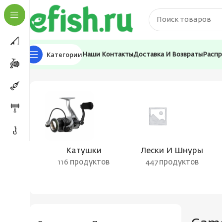
Категории
Наши Контакты
Доставка И Возвраты
Расп
Главная
Товары с меткой “Gamora”
Катушки
Лески И Шнуры
116 продуктов
447 продуктов