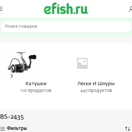
Главная
Товары с меткой “BS-2435”
Катушки
Лески И Шнуры
116 продуктов
447 продуктов
BS-2435
Фильтры