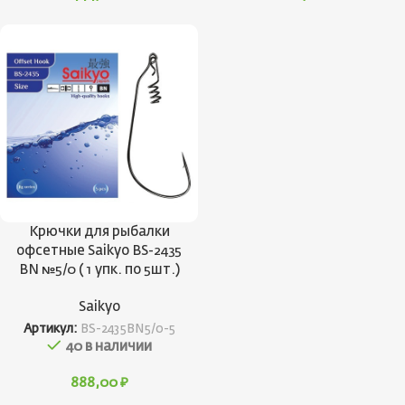
Крючки для рыбалки
офсетные Saikyo BS-2435
BN №5/0 ( 1 упк. по 5шт.)
Saikyo
Артикул:
BS-2435BN5/0-5
40 в наличии
888,00
₽