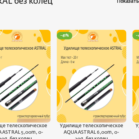
AL без колец
Показат
-41%
-
ще телескопическое
Удилище телескопическое
У
 ASTRAL 5,00m, 0-
AQUA ASTRAL 6,00m, 0-
20g, без колец
20g, без колец