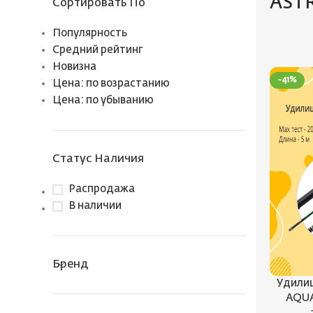
ASTR
Сортировать По
Популярность
Средний рейтинг
Новизна
-41%
Цена: по возрастанию
Цена: по убыванию
Статус Наличия
Распродажа
В наличии
Бренд
Удили
AQUA