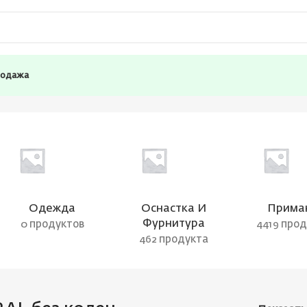
родажа
Одежда
Оснастка И
Прима
Фурнитура
0 продуктов
4419 про
462 продукта