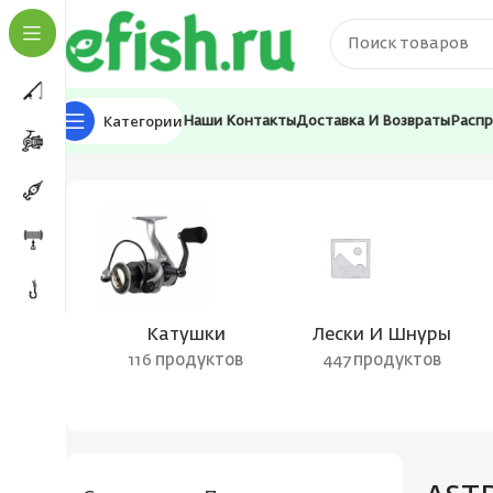
Категории
Наши Контакты
Доставка И Возвраты
Расп
Главная
Товары с меткой “ASTRAL без колец”
Катушки
Лески И Шнуры
116 продуктов
447 продуктов