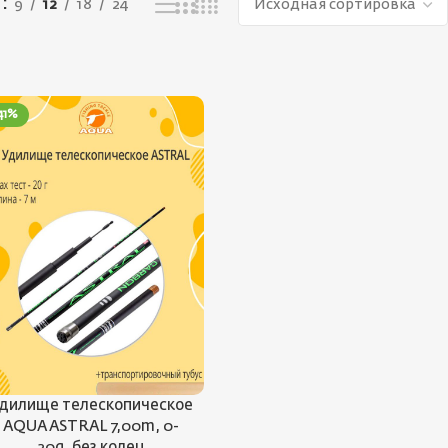
ь
9
12
18
24
41%
дилище телескопическое
AQUA ASTRAL 7,00m, 0-
20g, без колец