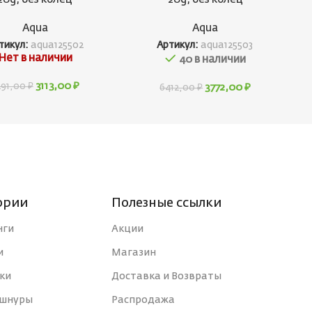
Aqua
Aqua
тикул:
aqua125502
Артикул:
aqua125503
Нет в наличии
40 в наличии
3113,00
₽
291,00
₽
3772,00
₽
6412,00
₽
ории
Полезные ссылки
нги
Акции
и
Магазин
ки
Доставка и Возвраты
 шнуры
Распродажа