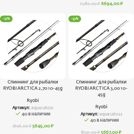
6694,00
₽
11380,00
₽
-27%
-33%
Спиннинг для рыбалки
Спиннинг для рыбалки
RYOBI ARCTICA 2,70 10-45g
RYOBI ARCTICA 3,00 10-
45g
Ryobi
Ryobi
Артикул:
aqua126021
40 в наличии
Артикул:
aqua126022
40 в наличии
5645,00
₽
7696,00
₽
5667,00
₽
8501,00
₽