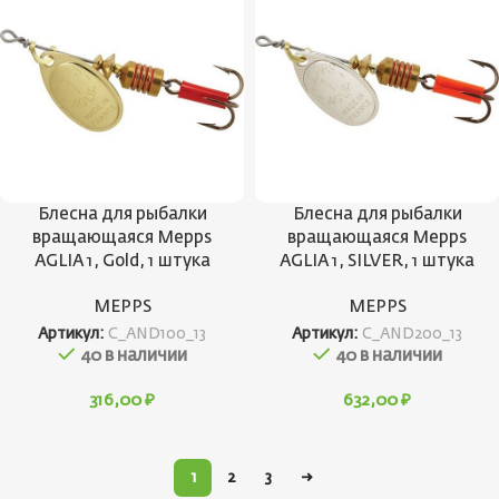
Блесна для рыбалки
Блесна для рыбалки
вращающаяся Mepps
вращающаяся Mepps
AGLIA 1, Gold, 1 штука
AGLIA 1, SILVER, 1 штука
MEPPS
MEPPS
Артикул:
C_AND100_13
Артикул:
C_AND200_13
40 в наличии
40 в наличии
316,00
₽
632,00
₽
1
2
3
→