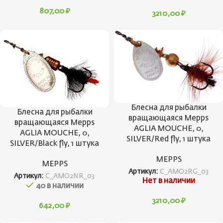
807,00
₽
3210,00
₽
Блесна для рыбалки
Блесна для рыбалки
вращающаяся Mepps
вращающаяся Mepps
AGLIA MOUCHE, 0,
AGLIA MOUCHE, 0,
SILVER/Red fly, 1 штука
SILVER/Black fly, 1 штука
MEPPS
MEPPS
Артикул:
C_AMO2RG_03
Артикул:
C_AMO2NR_03
Нет в наличии
40 в наличии
3210,00
₽
642,00
₽