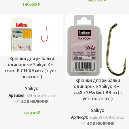
960,00
₽
146,00
₽
Крючки для рыбалки
одинарные Saikyo KH-
10101 R CHIKA №12 ( 1 упк.
по 10 шт.)
Крючки для рыбалки
одинарные Saikyo KH-
Saikyo
72480 SFW Wet BR 10 ( 1
Артикул:
KH-10101R12-10
упк. по 20шт.)
40 в наличии
Saikyo
172,00
₽
Артикул:
72480SFWBR10-20
40 в наличии