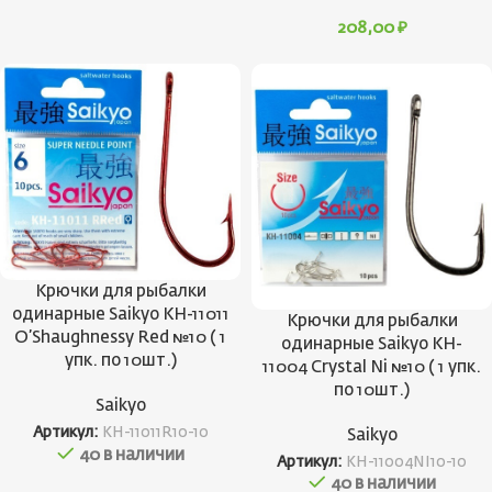
208,00
₽
Крючки для рыбалки
одинарные Saikyo KH-11011
Крючки для рыбалки
O’Shaughnessy Red №10 ( 1
одинарные Saikyo KH-
упк. по 10шт.)
11004 Crystal Ni №10 ( 1 упк.
по 10шт.)
Saikyo
Артикул:
KH-11011R10-10
Saikyo
40 в наличии
Артикул:
KH-11004NI10-10
40 в наличии