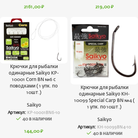
2161,00
₽
219,00
₽
Крючки для рыбалки
одинарные Saikyo KP-
10001 Corn BN №6 c
поводками ( 1 упк. по
Крючки для рыбалки
10шт.)
одинарные Saikyo KH-
10099 Special Carp BN №4 (
Saikyo
1 упк. по 10шт.)
Артикул:
KP-10001BN6-10
40 в наличии
Saikyo
Артикул:
KH-10099BN4-10
144,00
₽
40 в наличии