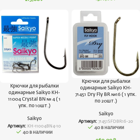
Крючки для рыбалки
Крючки для рыбалки
одинарные Saikyo KH-
одинарные Saikyo KH-
71451 Dry Fly BR №16 ( 1 упк.
11004 Crystal BN № 4 ( 1
по 20шт.)
упк. по 10шт.)
Saikyo
Saikyo
Артикул:
71451SFDBR16-20
Артикул:
KH-11004BN4-10
40 в наличии
40 в наличии