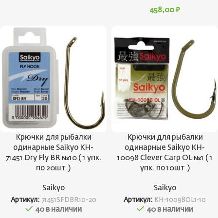
458,00
₽
Крючки для рыбалки
Крючки для рыбалки
одинарные Saikyo KH-
одинарные Saikyo KH-
71451 Dry Fly BR №10 ( 1 упк.
10098 Clever Carp OL №1 ( 1
по 20шт.)
упк. по 10шт.)
Saikyo
Saikyo
Артикул:
71451SFDBR10-20
Артикул:
KH-10098OL1-10
40 в наличии
40 в наличии