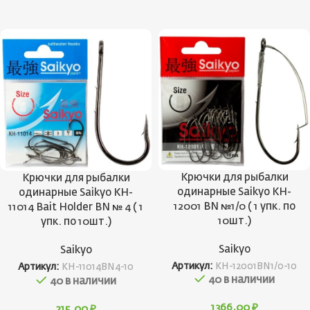
Крючки для рыбалки
Крючки для рыбалки
одинарные Saikyo KH-
одинарные Saikyo KH-
12001 BN №1/0 ( 1 упк. по
11014 Bait Holder BN № 4 ( 1
10шт.)
упк. по 10шт.)
Saikyo
Saikyo
Артикул:
KH-12001BN1/0-10
Артикул:
KH-11014BN4-10
40 в наличии
40 в наличии
1366,00
₽
215,00
₽