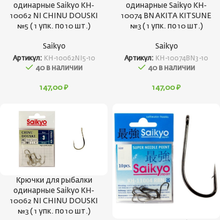
одинарные Saikyo KH-
одинарные Saikyo KH-
10062 NI CHINU DOUSKI
10074 BN AKITA KITSUNE
№5 ( 1 упк. по 10 шт.)
№3 ( 1 упк. по 10 шт.)
Saikyo
Saikyo
Артикул:
KH-10062NI5-10
Артикул:
KH-10074BN3-10
40 в наличии
40 в наличии
147,00
₽
147,00
₽
Крючки для рыбалки
одинарные Saikyo KH-
10062 NI CHINU DOUSKI
№3 ( 1 упк. по 10 шт.)