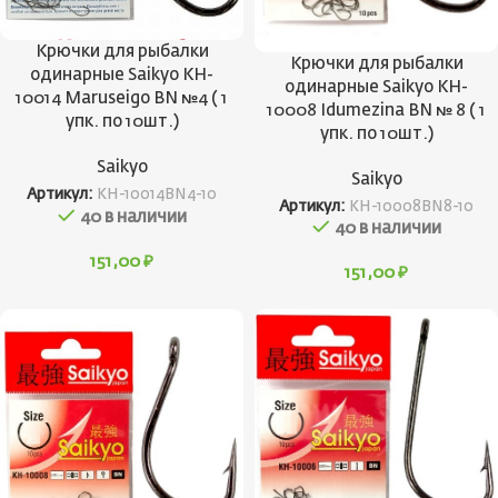
Крючки для рыбалки
Крючки для рыбалки
одинарные Saikyo KH-
одинарные Saikyo KH-
10014 Maruseigo BN №4 ( 1
10008 Idumezina BN № 8 ( 1
упк. по 10шт.)
упк. по 10шт.)
Saikyo
Saikyo
Артикул:
KH-10014BN4-10
Артикул:
KH-10008BN8-10
40 в наличии
40 в наличии
151,00
₽
151,00
₽