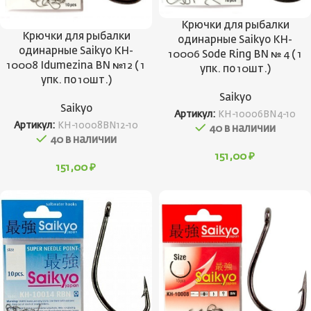
Крючки для рыбалки
Крючки для рыбалки
одинарные Saikyo KH-
одинарные Saikyo KH-
10006 Sode Ring BN № 4 ( 1
10008 Idumezina BN №12 ( 1
упк. по 10шт.)
упк. по 10шт.)
Saikyo
Saikyo
Артикул:
KH-10006BN4-10
Артикул:
KH-10008BN12-10
40 в наличии
40 в наличии
151,00
₽
151,00
₽