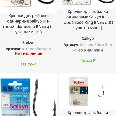
Крючки для рыбалки
Крючки для рыбалки
одинарные Saikyo KH-
одинарные Saikyo KH-
10006 Sode Ring BN № 0,8 (
10008 Idumezina BN № 4 ( 1
1 упк. по 10шт.)
упк. по 10шт.)
Saikyo
Saikyo
Артикул:
KH-10006BN0.8-10
Артикул:
KH-10008BN4-10
40 в наличии
Нет в наличии
151,00
₽
151,00
₽
Крючки для рыбалки