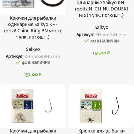
одинарные Saikyo KH-
10062 NI CHINU DOUSKI
№2 ( 1 упк. по 10 шт.)
Крючки для рыбалки
одинарные Saikyo KH-
Saikyo
10026 Chinu Ring BN №0,1 (
Артикул:
KH-10062NI2-10
1 упк. по 10шт.)
40 в наличии
Saikyo
151,00
₽
Артикул:
KH-10026BN0.1-10
40 в наличии
151,00
₽
Крючки для рыбалки
Крючки для рыбалки