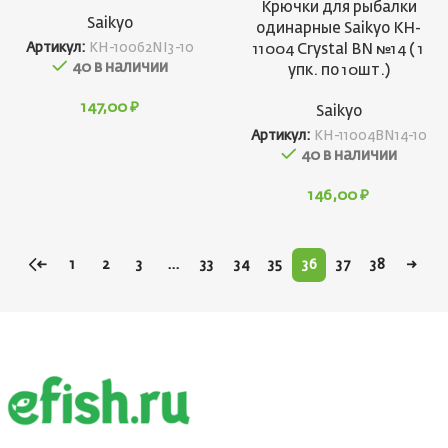
Крючки для рыбалки
Saikyo
одинарные Saikyo KH-
Артикул:
KH-10062NI3-10
11004 Crystal BN №14 ( 1
40 в наличии
упк. по 10шт.)
147,00
₽
Saikyo
Артикул:
KH-11004BN14-10
40 в наличии
146,00
₽
←
1
2
3
…
33
34
35
36
37
38
→