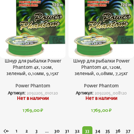
Шнур для рыбалки Power
Шнур для рыбалки Power
Phantom 4x, 120м,
Phantom 4x, 120м,
зеленый, 0,10мм, 9,15кг
зеленый, 0,08мм, 7,25кг
Power Phantom
Power Phantom
Артикул:
2092205_010120
Артикул:
2092205_008120
Нет в наличии
Нет в наличии
1769,00
₽
1769,00
₽
←
1
2
3
…
30
31
32
33
34
35
36
37