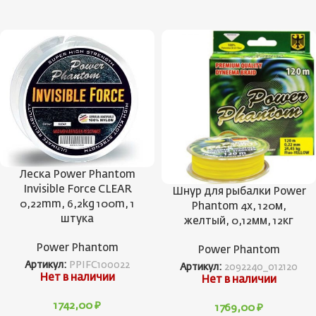
Леска Power Phantom
Invisible Force CLEAR
Шнур для рыбалки Power
0,22mm, 6,2kg 100m, 1
Phantom 4x, 120м,
штука
желтый, 0,12мм, 12кг
Power Phantom
Power Phantom
Артикул:
PPIFC100022
Артикул:
2092240_012120
Нет в наличии
Нет в наличии
1742,00
₽
1769,00
₽