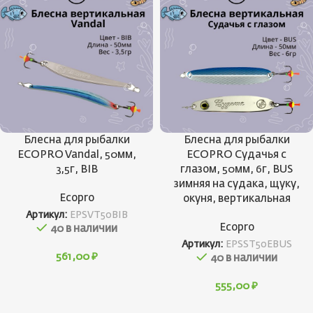
Блесна для рыбалки
Блесна для рыбалки
ECOPRO Vandal, 50мм,
ECOPRO Судачья с
3,5г, BIB
глазом, 50мм, 6г, BUS
зимняя на судака, щуку,
Ecopro
окуня, вертикальная
Артикул:
EPSVT50BIB
Ecopro
40 в наличии
Артикул:
EPSST50EBUS
561,00
₽
40 в наличии
555,00
₽