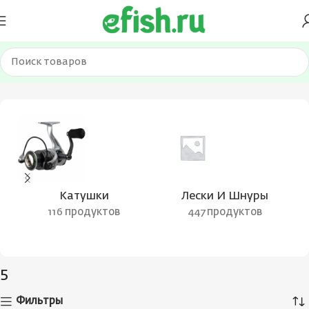
Главная
Товар Длина, см
5
Страница 6
Катушки
Лески И Шнуры
116 продуктов
447 продуктов
5
Фильтры