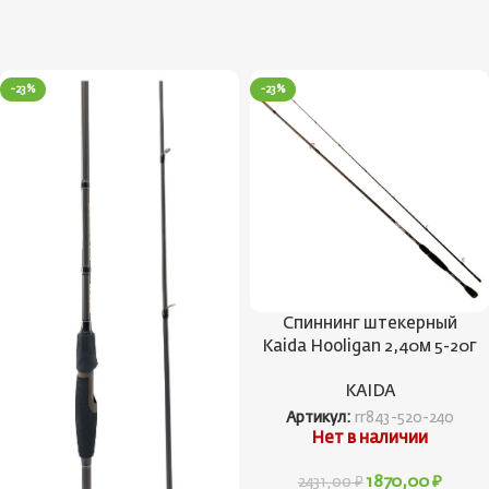
-23%
-23%
Спиннинг штекерный
Kaida Hooligan 2,40м 5-20г
KAIDA
Артикул:
rr843-520-240
Нет в наличии
1870,00
₽
2431,00
₽