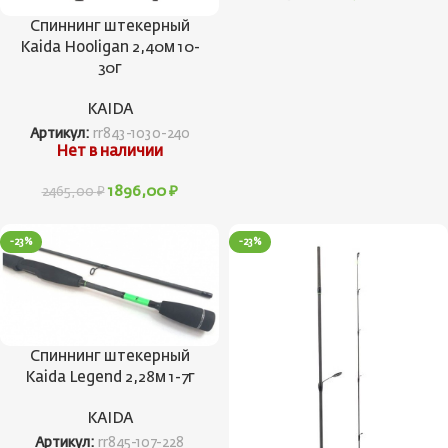
Спиннинг штекерный
Kaida Hooligan 2,40м 10-
30г
KAIDA
Артикул:
rr843-1030-240
Нет в наличии
1896,00
₽
2465,00
₽
-23%
-23%
Спиннинг штекерный
Kaida Legend 2,28м 1-7г
KAIDA
Артикул:
rr845-107-228